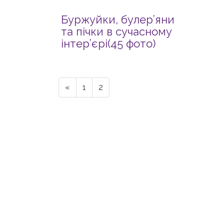
Буржуйки, булер’яни
та пічки в сучасному
інтер’єрі(45 фото)
«
1
2