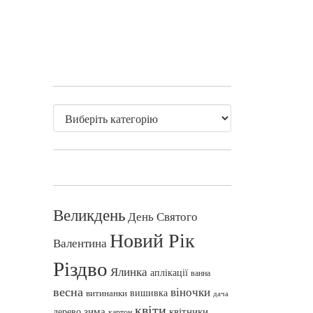
Великдень
День Святого
Новий Рік
Валентина
Різдво
Ялинка
аплікації
ванна
весна
віночки
вишивка
витинанки
дача
квіти
зима
квітники
дерево
картон