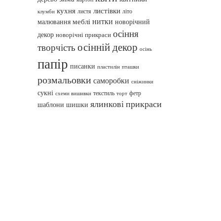
кухня
листівки
листя
літо
клумби
нитки
меблі
малювання
новорічний
осіння
декор
новорічні прикраси
осінній декор
творчість
осінь
папір
писанки
пташки
пластилін
розмальовки
саморобки
сніжинки
сукні
текстиль
фетр
схеми вишивки
торт
ялинкові прикраси
шаблони
шишки