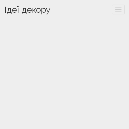
Ідеї декору
Togg
navi