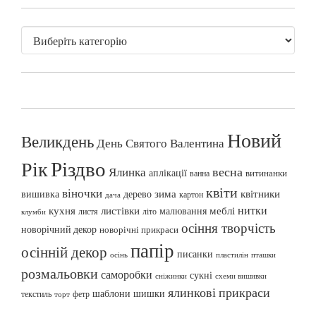
Новий
Великдень
День Святого Валентина
Різдво
Рік
весна
Ялинка
аплікації
витинанки
ванна
квіти
віночки
вишивка
зима
квітники
дерево
картон
дача
нитки
меблі
кухня
листівки
малювання
листя
літо
клумби
осіння творчість
новорічний декор
новорічні прикраси
папір
осінній декор
писанки
осінь
пташки
пластилін
розмальовки
саморобки
сукні
сніжинки
схеми вишивки
ялинкові прикраси
шаблони
шишки
текстиль
фетр
торт