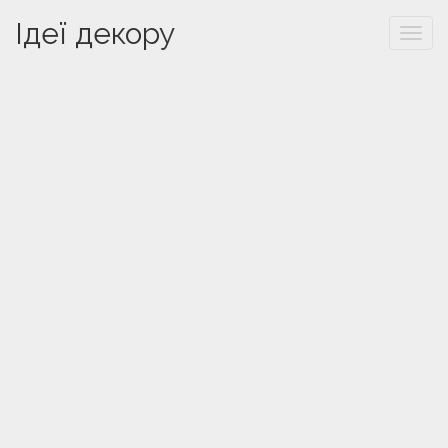
Ідеї декору
Togg
navi