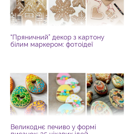
“Пряничний” декор з картону
білим маркером: фотоідеї
Великоднє печиво у формі