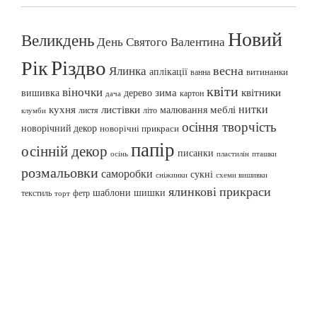
Новий
Великдень
День Святого Валентина
Різдво
Рік
весна
Ялинка
аплікації
витинанки
ванна
квіти
віночки
вишивка
зима
квітники
дерево
картон
дача
нитки
меблі
кухня
листівки
малювання
листя
літо
клумби
осіння творчість
новорічний декор
новорічні прикраси
папір
осінній декор
писанки
осінь
пташки
пластилін
розмальовки
саморобки
сукні
сніжинки
схеми вишивки
ялинкові прикраси
шаблони
шишки
текстиль
фетр
торт