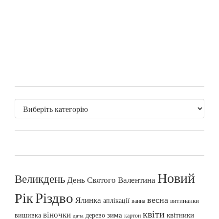
Новий
Великдень
День Святого Валентина
Різдво
Рік
весна
Ялинка
аплікації
витинанки
ванна
квіти
віночки
вишивка
зима
квітники
дерево
картон
дача