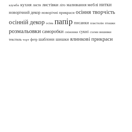
нитки
меблі
кухня
листівки
малювання
листя
літо
клумби
осіння творчість
новорічний декор
новорічні прикраси
папір
осінній декор
писанки
осінь
пташки
пластилін
розмальовки
саморобки
сукні
сніжинки
схеми вишивки
ялинкові прикраси
шаблони
шишки
текстиль
фетр
торт