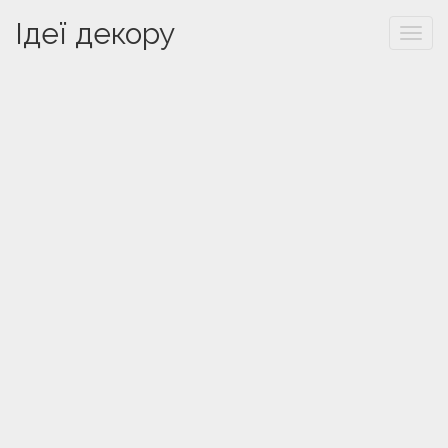
Ідеї декору
Togg
navi