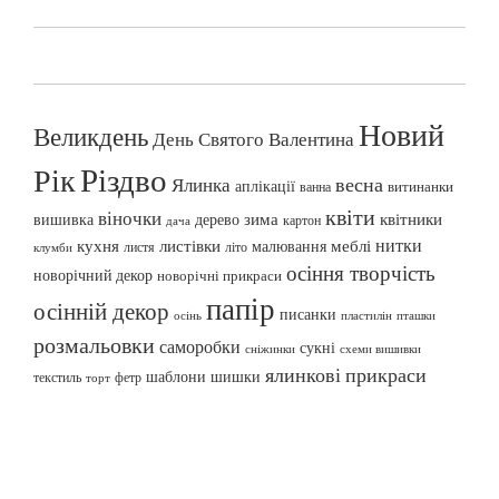
Новий
Великдень
День Святого Валентина
Різдво
Рік
весна
Ялинка
аплікації
витинанки
ванна
квіти
віночки
вишивка
зима
квітники
дерево
картон
дача
нитки
меблі
кухня
листівки
малювання
листя
літо
клумби
осіння творчість
новорічний декор
новорічні прикраси
папір
осінній декор
писанки
осінь
пташки
пластилін
розмальовки
саморобки
сукні
сніжинки
схеми вишивки
ялинкові прикраси
шаблони
шишки
текстиль
фетр
торт