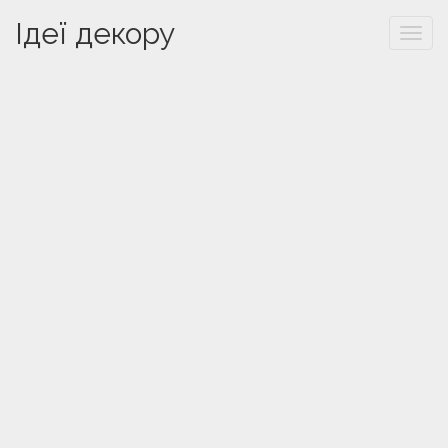
Ідеї декору
Togg
navi