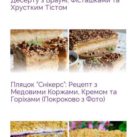
Десерту з Брауні, Фісташками та
Хрустким Тістом
Пляцок “Снікерс”: Рецепт з
Медовими Коржами, Кремом та
Горіхами (Покроково з Фото)