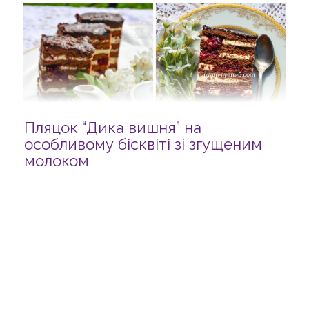
Пляцок “Дика вишня” на
особливому бісквіті зі згущеним
молоком