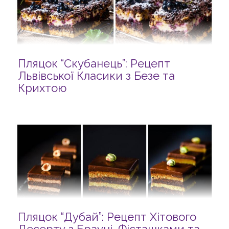
Пляцок “Скубанець”: Рецепт
Львівської Класики з Безе та
Крихтою
Пляцок “Дубай”: Рецепт Хітового