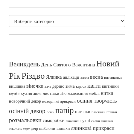
Новий
Великдень
День Святого Валентина
Різдво
Рік
весна
Ялинка
аплікації
витинанки
ванна
квіти
віночки
вишивка
зима
квітники
дерево
картон
дача
нитки
меблі
кухня
листівки
малювання
листя
літо
клумби
осіння творчість
новорічний декор
новорічні прикраси
папір
осінній декор
писанки
осінь
пташки
пластилін
розмальовки
саморобки
сукні
сніжинки
схеми вишивки
ялинкові прикраси
шаблони
шишки
текстиль
фетр
торт