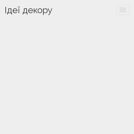
Ідеї декору
Togg
navi