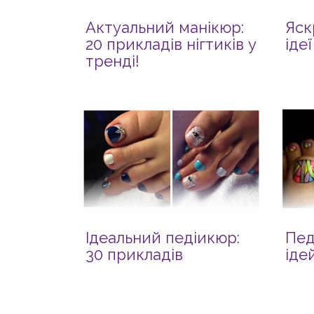
Актуальний манікюр:
Яск
20 прикладів нігтиків у
іде
тренді!
Ідеальний педіикюр:
Пед
30 прикладів
іде