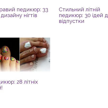
равий педикюр: 33
Стильний літній
ї дизайну нігтів
педикюр: 30 ідей 
відпустки
икюр: 28 літніх
й!