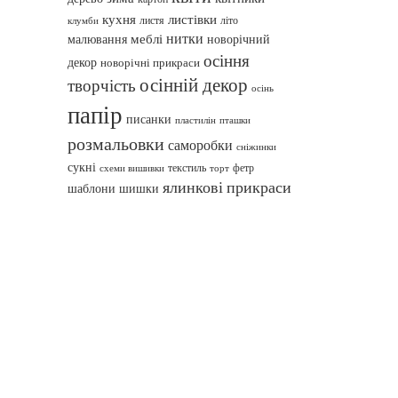
кухня
листівки
листя
літо
клумби
нитки
меблі
малювання
новорічний
осіння
декор
новорічні прикраси
осінній декор
творчість
осінь
папір
писанки
пташки
пластилін
розмальовки
саморобки
сніжинки
сукні
текстиль
фетр
схеми вишивки
торт
ялинкові прикраси
шаблони
шишки