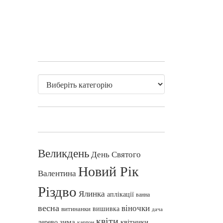
Великдень
День Святого
Новий Рік
Валентина
Різдво
Ялинка
аплікації
ванна
весна
віночки
вишивка
витинанки
дача
квіти
зима
квітники
дерево
картон