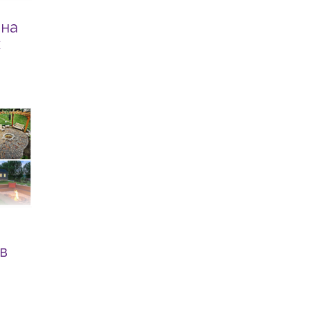
 на
х
в