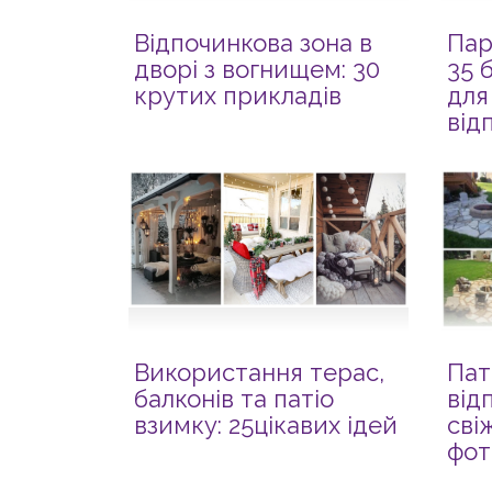
Відпочинкова зона в
Пар
дворі з вогнищем: 30
35 
крутих прикладів
для
від
Використання терас,
Пат
балконів та патіо
від
взимку: 25цікавих ідей
сві
фот