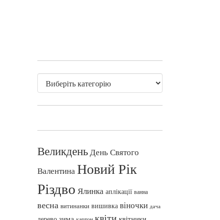
Великдень
День Святого
Новий Рік
Валентина
Різдво
Ялинка
аплікації
ванна
весна
віночки
вишивка
витинанки
дача
квіти
зима
квітники
дерево
картон