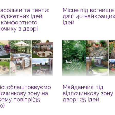
асольки та тенти:
Місце під вогнище
бюджетних ідей
дачі: 40 найкращи
 комфортного
ідей
почику в дворі
іо: облаштоввуємо
Майданчик під
починкову зону на
відпочинкову зону 
жому повітрі(35
дворі: 25 ідей
о)