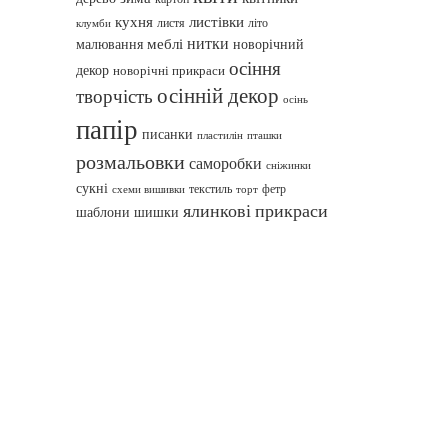
кухня
листівки
листя
літо
клумби
нитки
меблі
малювання
новорічний
осіння
декор
новорічні прикраси
осінній декор
творчість
осінь
папір
писанки
пташки
пластилін
розмальовки
саморобки
сніжинки
сукні
текстиль
фетр
схеми вишивки
торт
ялинкові прикраси
шаблони
шишки