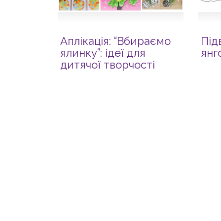
Аплікація: “Вбираємо
Під
ялинку”: ідеї для
янг
дитячої творчості