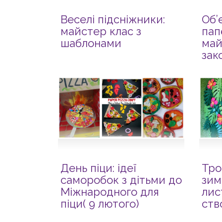
Веселі підсніжники:
Об’
майстер клас з
пап
шаблонами
май
зак
тіль
День піци: ідеї
Тро
саморобок з дітьми до
зим
Міжнародного для
лис
піци( 9 лютого)
ств