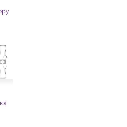
ору
ої