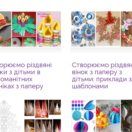
орюємо різдвяні
Створюємо різдвя
чки з дітьми в
вінок з паперу з
номанітних
дітьми: приклади з
ніках з паперу
шаблонами