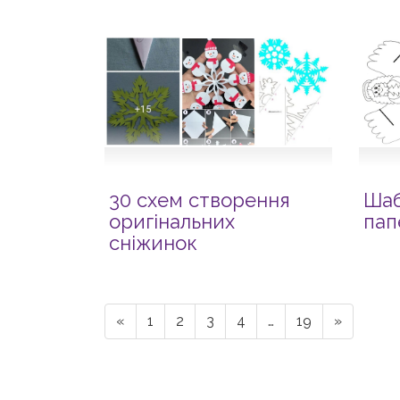
30 схем створення
Шаб
оригінальних
пап
сніжинок
«
1
2
3
4
…
19
»