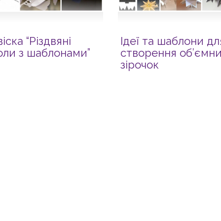
віска “Різдвяні
Ідеї та шаблони дл
оли з шаблонами”
створення об’ємн
зірочок