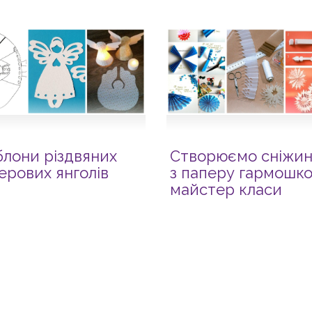
лони різдвяних
Створюємо сніжи
ерових янголів
з паперу гармошко
майстер класи