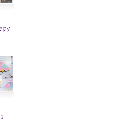
перу
з