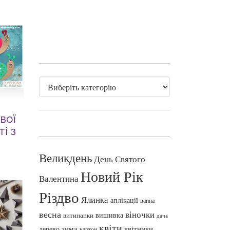
вої
і з
Великдень
День Святого
Новий Рік
Валентина
Різдво
Ялинка
аплікації
ванна
весна
віночки
вишивка
витинанки
дача
квіти
зима
квітники
дерево
картон