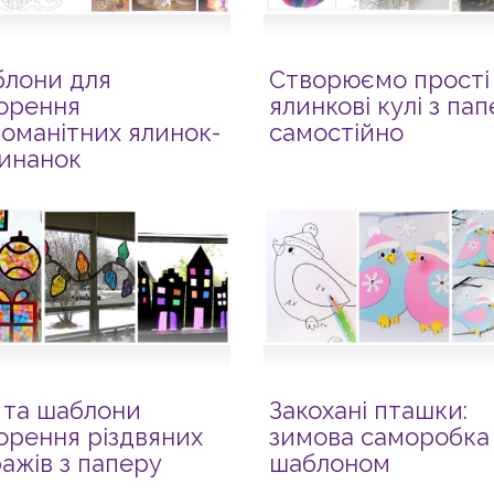
лони для
Створюємо прості
орення
ялинкові кулі з па
номанітних ялинок-
самостійно
инанок
ї та шаблони
Закохані пташки:
орення різдвяних
зимова саморобка 
ражів з паперу
шаблоном