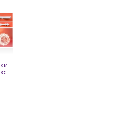
нки
ю: