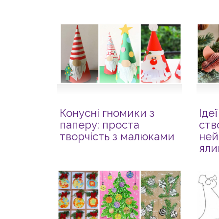
Конусні гномики з
Іде
паперу: проста
ств
творчість з малюками
ней
яли
пап