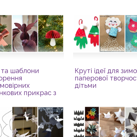
ї та шаблони
Круті ідеї для зимо
орення
паперової творчост
мовірних
дітьми
нкових прикрас з
еру