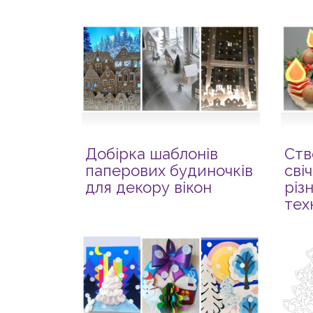
Добірка шаблонів
Ств
паперових будиночків
сві
для декору вікон
різ
тех