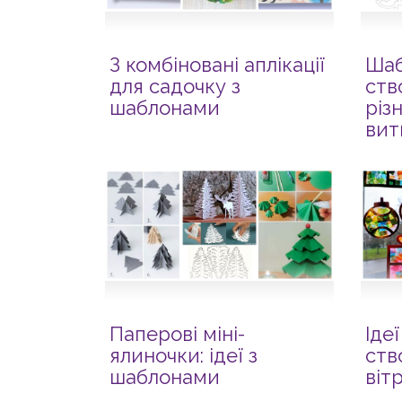
З комбіновані аплікації
Шаб
для садочку з
ств
шаблонами
різ
вит
Паперові міні-
Іде
ялиночки: ідеї з
ств
шаблонами
віт