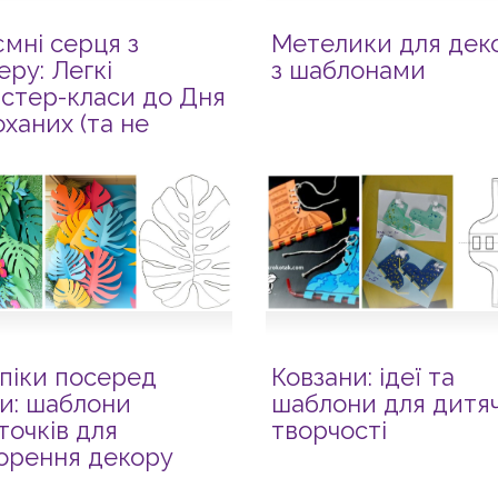
ємні серця з
Метелики для дек
еру: Легкі
з шаблонами
стер-класи до Дня
оханих (та не
ки)!
піки посеред
Ковзани: ідеї та
и: шаблони
шаблони для дитяч
точків для
творчості
орення декору