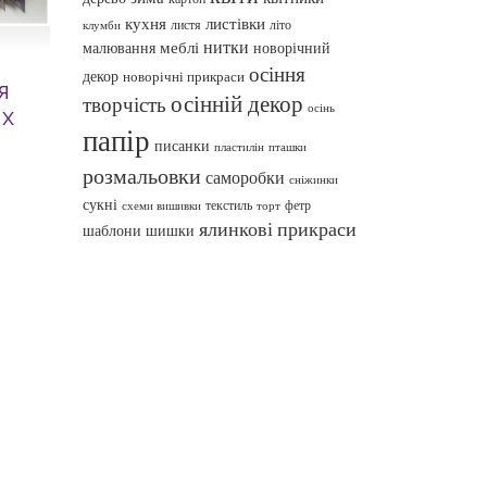
кухня
листівки
листя
літо
клумби
нитки
меблі
малювання
новорічний
осіння
декор
новорічні прикраси
я
осінній декор
творчість
осінь
их
папір
писанки
пташки
пластилін
розмальовки
саморобки
сніжинки
сукні
текстиль
фетр
схеми вишивки
торт
ялинкові прикраси
шаблони
шишки