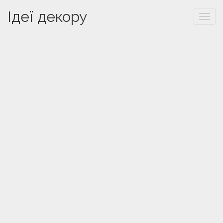
Ідеї декору
Togg
navi