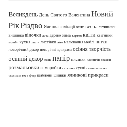
Новий
Великдень
День Святого Валентина
Різдво
Рік
весна
Ялинка
аплікації
витинанки
ванна
квіти
віночки
вишивка
зима
квітники
дерево
картон
дача
нитки
меблі
кухня
листівки
малювання
листя
літо
клумби
осіння творчість
новорічний декор
новорічні прикраси
папір
осінній декор
писанки
осінь
пташки
пластилін
розмальовки
саморобки
сукні
сніжинки
схеми вишивки
ялинкові прикраси
шаблони
шишки
текстиль
фетр
торт