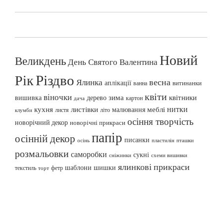
Новий
Великдень
День Святого Валентина
Різдво
Рік
весна
Ялинка
аплікації
витинанки
ванна
квіти
віночки
вишивка
зима
квітники
дерево
картон
дача
нитки
меблі
кухня
листівки
малювання
листя
літо
клумби
осіння творчість
новорічний декор
новорічні прикраси
папір
осінній декор
писанки
осінь
пташки
пластилін
розмальовки
саморобки
сукні
сніжинки
схеми вишивки
ялинкові прикраси
шаблони
шишки
текстиль
фетр
торт