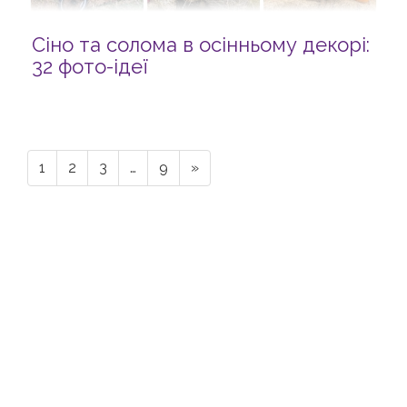
Сіно та солома в осінньому декорі:
32 фото-ідеї
1
2
3
…
9
»