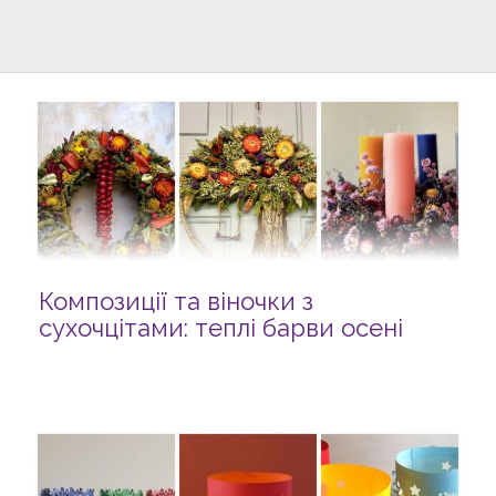
Композиції та віночки з
сухочцітами: теплі барви осені