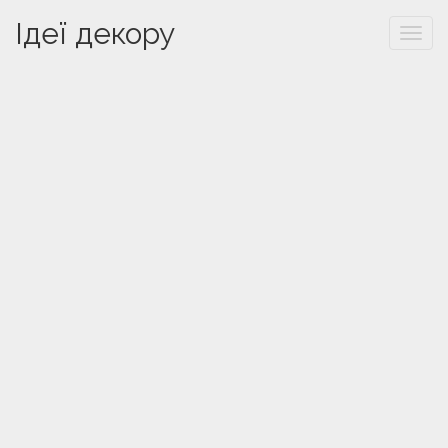
Ідеї декору
Togg
navi