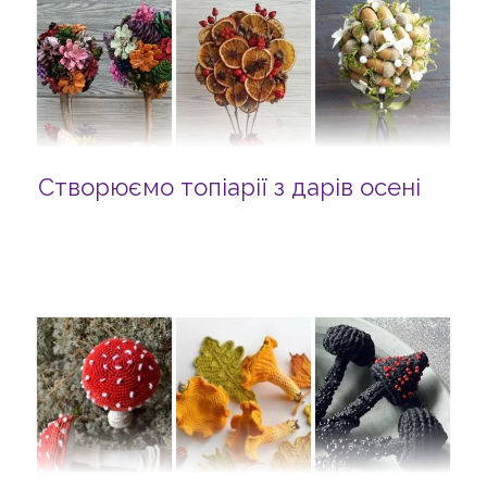
Створюємо топіарії з дарів осені