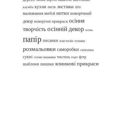
кухня
листівки
листя
літо
клумби
нитки
меблі
малювання
новорічний
осіння
декор
новорічні прикраси
осінній декор
творчість
осінь
папір
писанки
пташки
пластилін
розмальовки
саморобки
сніжинки
сукні
текстиль
фетр
схеми вишивки
торт
ялинкові прикраси
шаблони
шишки