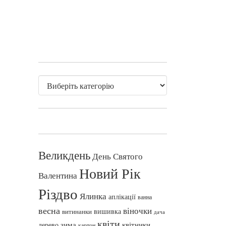
Великдень
День Святого
Новий Рік
Валентина
Різдво
Ялинка
аплікації
ванна
весна
віночки
вишивка
витинанки
дача
квіти
зима
квітники
дерево
картон