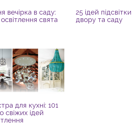
ня вечірка в саду:
25 ідей підсвітки
ї освітлення свята
двору та саду
тра для кухні: 101
о свіжих ідей
ітлення