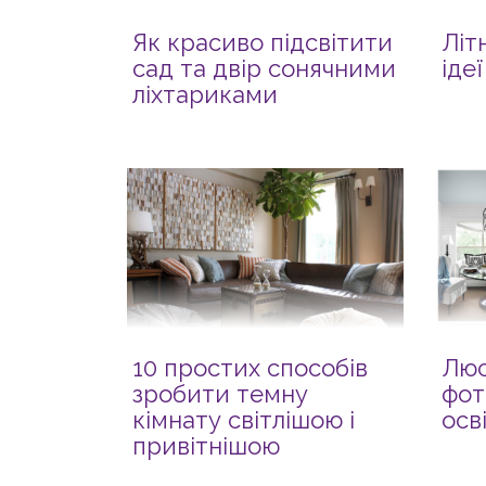
Як красиво підсвітити
Літ
сад та двір сонячними
іде
ліхтариками
10 простих способів
Люс
зробити темну
фот
кімнату світлішою і
осв
привітнішою