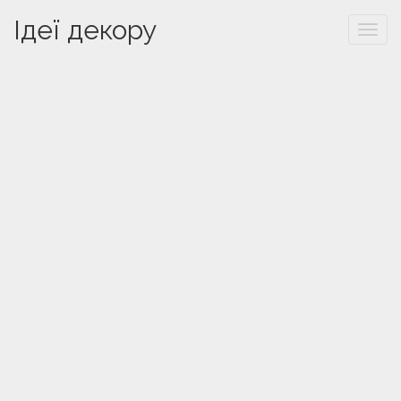
Ідеї декору
Togg
navi