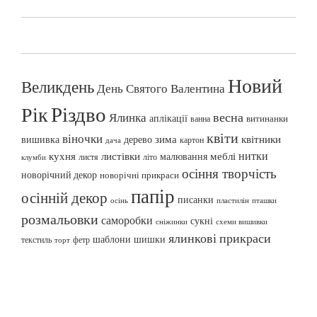
Новий
Великдень
День Святого Валентина
Різдво
Рік
весна
Ялинка
аплікації
витинанки
ванна
квіти
віночки
вишивка
зима
квітники
дерево
картон
дача
нитки
меблі
кухня
листівки
малювання
листя
літо
клумби
осіння творчість
новорічний декор
новорічні прикраси
папір
осінній декор
писанки
осінь
пташки
пластилін
розмальовки
саморобки
сукні
сніжинки
схеми вишивки
ялинкові прикраси
шаблони
шишки
текстиль
фетр
торт