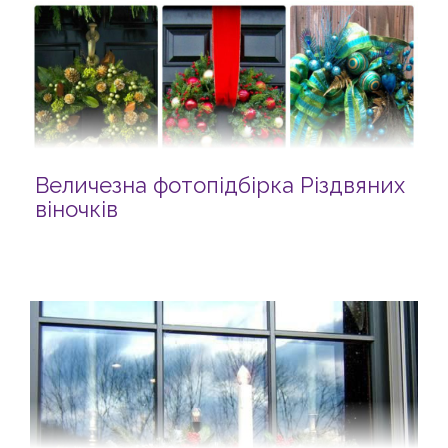
Величезна фотопідбірка Різдвяних
віночків