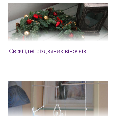
Свіжі ідеї різдвяних віночків