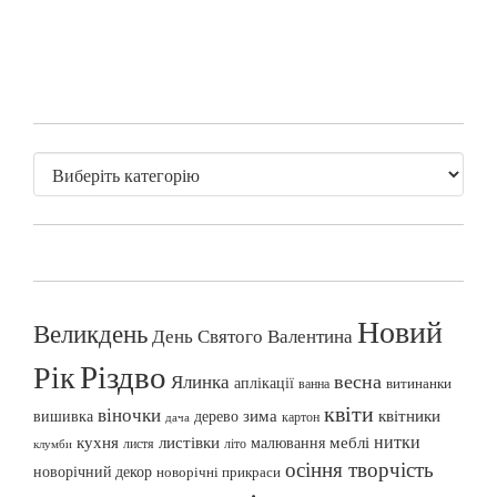
Новий
Великдень
День Святого Валентина
Різдво
Рік
весна
Ялинка
аплікації
витинанки
ванна
квіти
віночки
вишивка
зима
квітники
дерево
картон
дача
нитки
меблі
кухня
листівки
малювання
листя
літо
клумби
осіння творчість
новорічний декор
новорічні прикраси