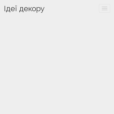
Ідеї декору
Togg
navi