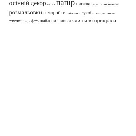
папір
осінній декор
писанки
осінь
пташки
пластилін
розмальовки
саморобки
сукні
сніжинки
схеми вишивки
ялинкові прикраси
шаблони
шишки
текстиль
фетр
торт