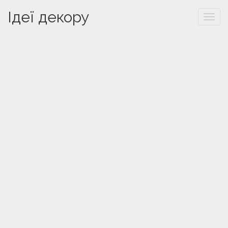
Ідеї декору
Togg
navi