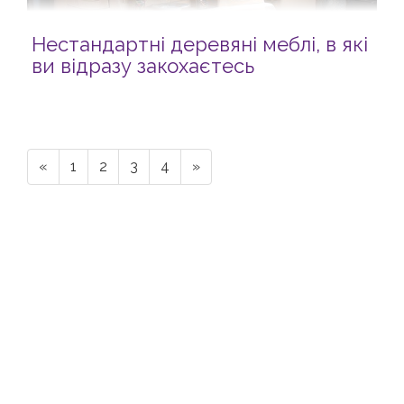
Нестандартні деревяні меблі, в які
ви відразу закохаєтесь
«
1
2
3
4
»