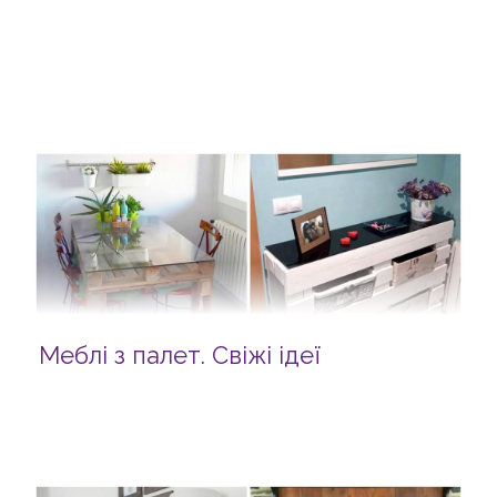
Меблі з палет. Свіжі ідеї