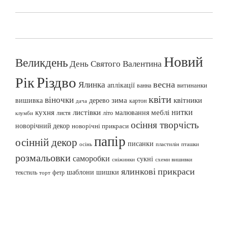
Новий
Великдень
День Святого Валентина
Різдво
Рік
весна
Ялинка
аплікації
витинанки
ванна
квіти
віночки
вишивка
зима
квітники
дерево
картон
дача
нитки
меблі
кухня
листівки
малювання
листя
літо
клумби
осіння творчість
новорічний декор
новорічні прикраси
папір
осінній декор
писанки
осінь
пташки
пластилін
розмальовки
саморобки
сукні
сніжинки
схеми вишивки
ялинкові прикраси
шаблони
шишки
текстиль
фетр
торт