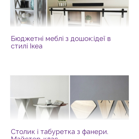
Бюджетні меблі з дошок:ідеї в
стилі Ікеа
Столик і табуретка з фанери.