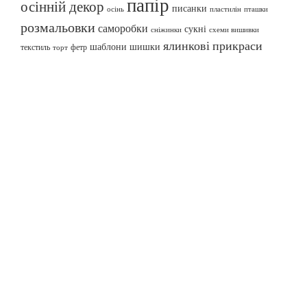
папір
осінній декор
писанки
осінь
пташки
пластилін
розмальовки
саморобки
сукні
сніжинки
схеми вишивки
ялинкові прикраси
шаблони
шишки
текстиль
фетр
торт