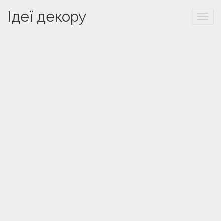
Ідеї декору
Togg
navi