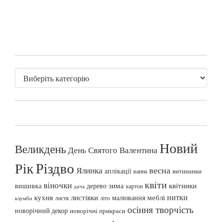
Новий
Великдень
День Святого Валентина
Різдво
Рік
весна
Ялинка
аплікації
витинанки
ванна
квіти
віночки
вишивка
зима
квітники
дерево
картон
дача
нитки
меблі
кухня
листівки
малювання
листя
літо
клумби
осіння творчість
новорічний декор
новорічні прикраси