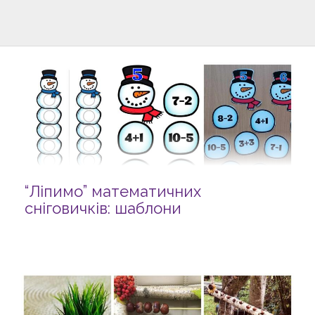
“Ліпимо” математичних
сніговичків: шаблони