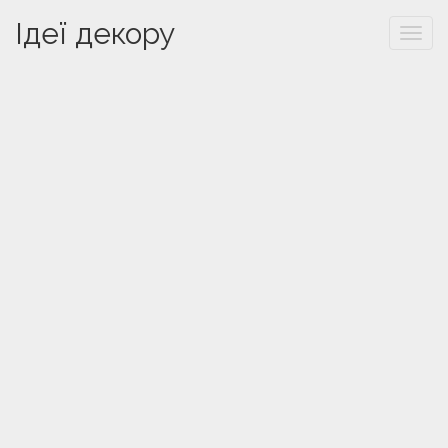
Ідеї декору
Togg
navi