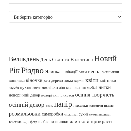
Новий
Великдень
День Святого Валентина
Різдво
Рік
весна
Ялинка
аплікації
витинанки
ванна
квіти
віночки
вишивка
зима
квітники
дерево
картон
дача
нитки
меблі
кухня
листівки
малювання
листя
літо
клумби
осіння творчість
новорічний декор
новорічні прикраси
папір
осінній декор
писанки
осінь
пташки
пластилін
розмальовки
саморобки
сукні
сніжинки
схеми вишивки
ялинкові прикраси
шаблони
шишки
текстиль
фетр
торт