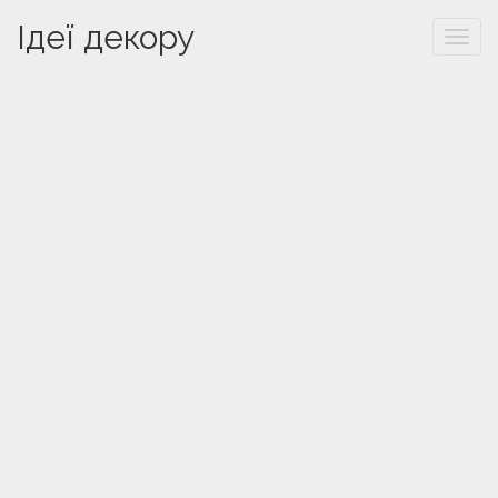
Ідеї декору
Togg
navi