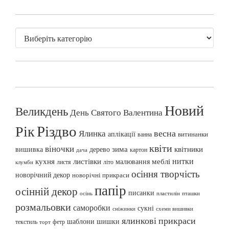
Новий
Великдень
День Святого Валентина
Різдво
Рік
весна
Ялинка
аплікації
витинанки
ванна
квіти
віночки
вишивка
зима
квітники
дерево
картон
дача
нитки
меблі
кухня
листівки
малювання
листя
літо
клумби
осіння творчість
новорічний декор
новорічні прикраси
папір
осінній декор
писанки
осінь
пташки
пластилін
розмальовки
саморобки
сукні
сніжинки
схеми вишивки
ялинкові прикраси
шаблони
шишки
текстиль
фетр
торт