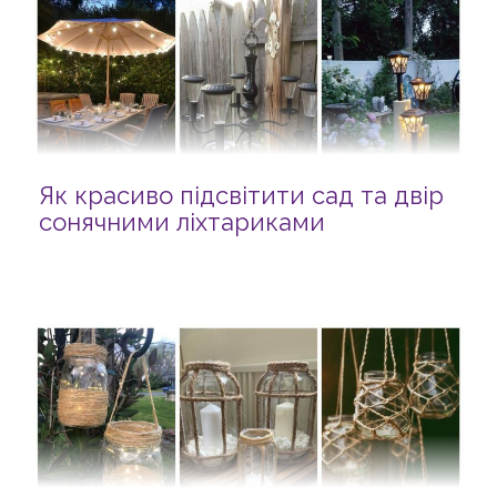
Як красиво підсвітити сад та двір
сонячними ліхтариками