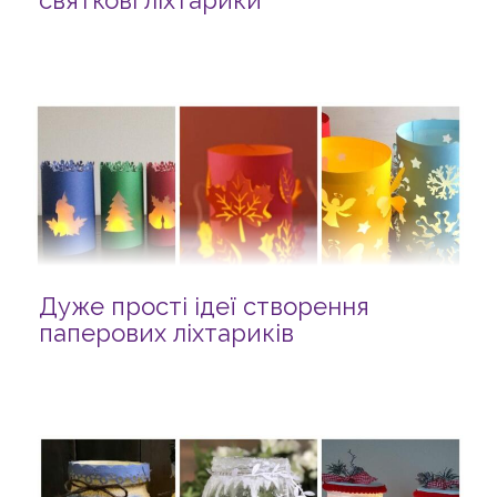
святкові ліхтарики
Дуже прості ідеї створення
паперових ліхтариків