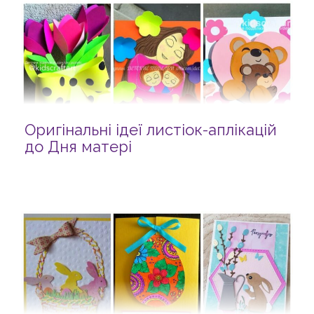
Оригінальні ідеї листіок-аплікацій
до Дня матері