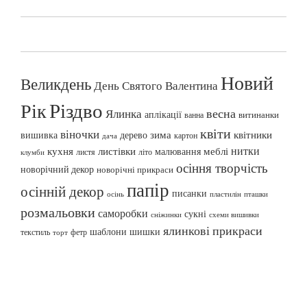
Новий
Великдень
День Святого Валентина
Різдво
Рік
весна
Ялинка
аплікації
витинанки
ванна
квіти
віночки
вишивка
зима
квітники
дерево
картон
дача
нитки
меблі
кухня
листівки
малювання
листя
літо
клумби
осіння творчість
новорічний декор
новорічні прикраси
папір
осінній декор
писанки
осінь
пташки
пластилін
розмальовки
саморобки
сукні
сніжинки
схеми вишивки
ялинкові прикраси
шаблони
шишки
текстиль
фетр
торт