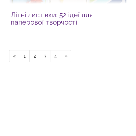
Літні листівки: 52 ідеї для
паперової творчості
«
1
2
3
4
»