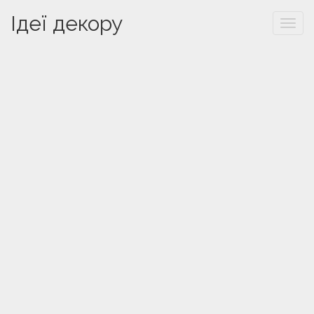
Ідеї декору
Togg
navi