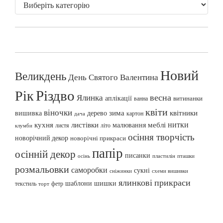
Новий
Великдень
День Святого Валентина
Різдво
Рік
весна
Ялинка
аплікації
витинанки
ванна
квіти
віночки
вишивка
зима
квітники
дерево
картон
дача
нитки
меблі
кухня
листівки
малювання
листя
літо
клумби
осіння творчість
новорічний декор
новорічні прикраси
папір
осінній декор
писанки
осінь
пташки
пластилін
розмальовки
саморобки
сукні
сніжинки
схеми вишивки
ялинкові прикраси
шаблони
шишки
текстиль
фетр
торт