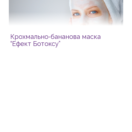
Крохмально-бананова маска
“Ефект Ботоксу”