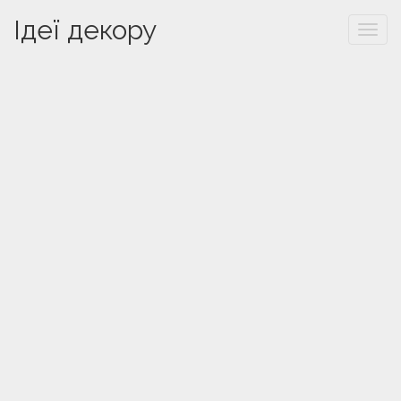
Ідеї декору
Togg
navi