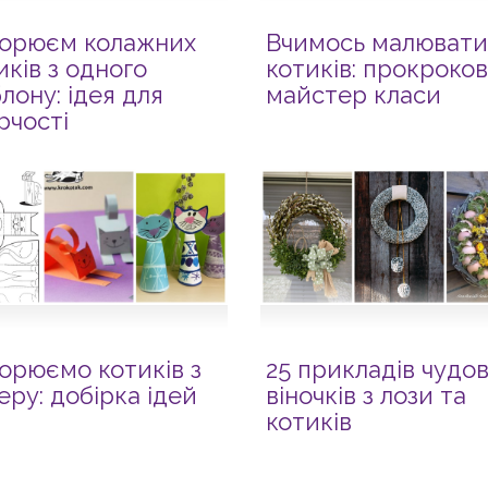
орюєм колажних
Вчимось малювати
иків з одного
котиків: прокроков
лону: ідея для
майстер класи
рчості
орюємо котиків з
25 прикладів чудо
еру: добірка ідей
віночків з лози та
котиків