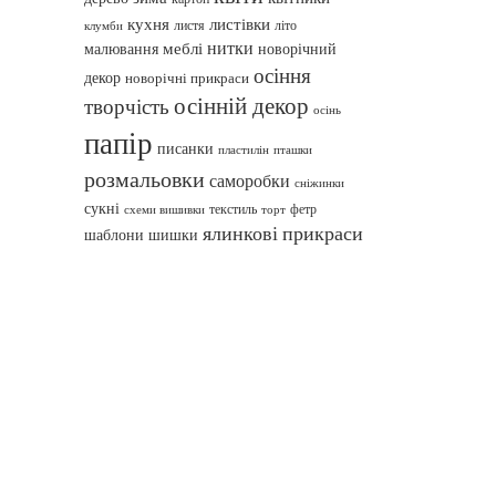
кухня
листівки
листя
літо
клумби
нитки
меблі
малювання
новорічний
осіння
декор
новорічні прикраси
осінній декор
творчість
осінь
папір
писанки
пташки
пластилін
розмальовки
саморобки
сніжинки
сукні
текстиль
фетр
схеми вишивки
торт
ялинкові прикраси
шаблони
шишки