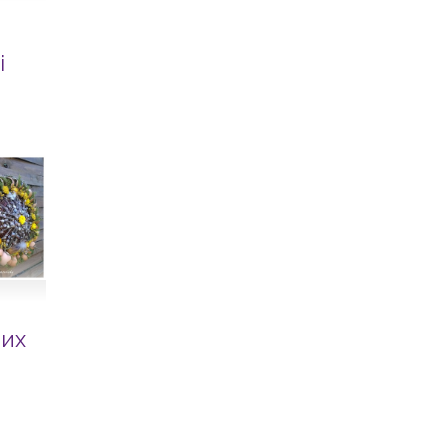
і
вих