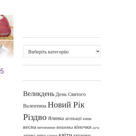
5
Великдень
День Святого
Новий Рік
Валентина
Різдво
Ялинка
аплікації
ванна
весна
віночки
вишивка
витинанки
дача
квіти
зима
квітники
дерево
картон