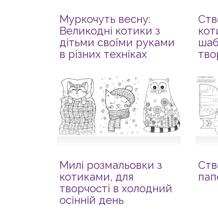
Муркочуть весну:
Ств
Великодні котики з
кот
дітьми своїми руками
шаб
в різних техніках
тво
Милі розмальовки з
Ств
котиками, для
пап
творчості в холодний
осінній день