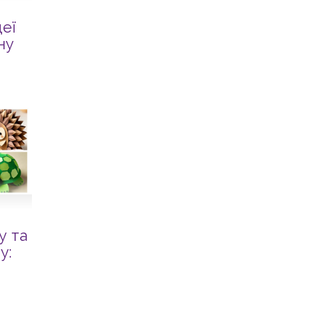
деї
ну
у та
у: