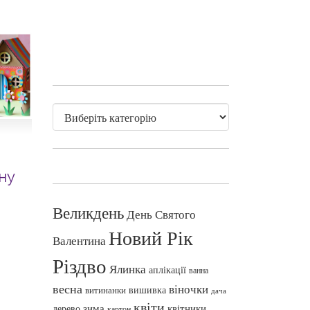
ну
Великдень
День Святого
Новий Рік
Валентина
Різдво
Ялинка
аплікації
ванна
весна
віночки
вишивка
витинанки
дача
квіти
зима
квітники
дерево
картон