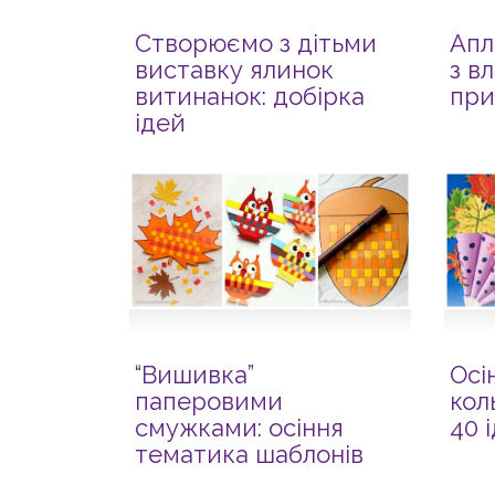
Створюємо з дітьми
Апл
виставку ялинок
з в
витинанок: добірка
при
ідей
“Вишивка”
Осі
паперовими
кол
смужками: осіння
40 
тематика шаблонів