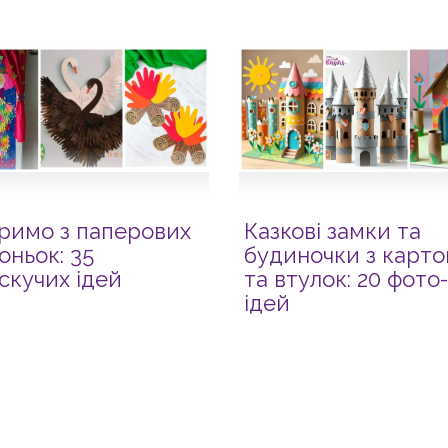
римо з паперових
Казкові замки та
оньок: 35
будиночки з карто
скучих ідей
та втулок: 20 фото-
ідей