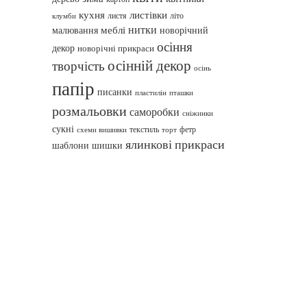
кухня
листівки
листя
літо
клумби
нитки
меблі
малювання
новорічний
осіння
декор
новорічні прикраси
осінній декор
творчість
осінь
папір
писанки
пташки
пластилін
розмальовки
саморобки
сніжинки
сукні
текстиль
фетр
схеми вишивки
торт
ялинкові прикраси
шаблони
шишки