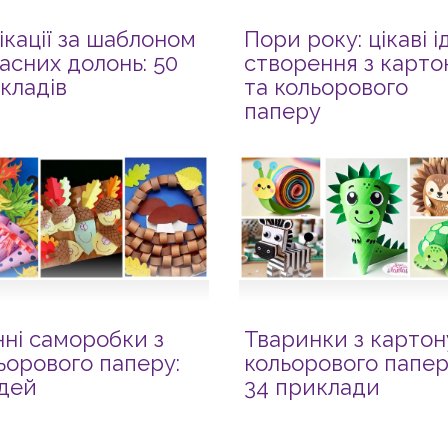
ікації за шаблоном
Пори року: цікаві і
ласних долонь: 50
створення з карто
кладів
та кольорового
паперу
нні саморобки з
Тваринки з картон
ьорового паперу:
кольорового папер
ідей
34 приклади