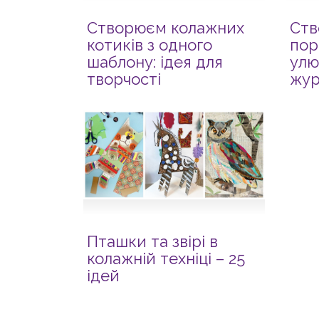
Створюєм колажних
Ств
котиків з одного
пор
шаблону: ідея для
улю
творчості
жур
Пташки та звірі в
колажній техніці – 25
ідей