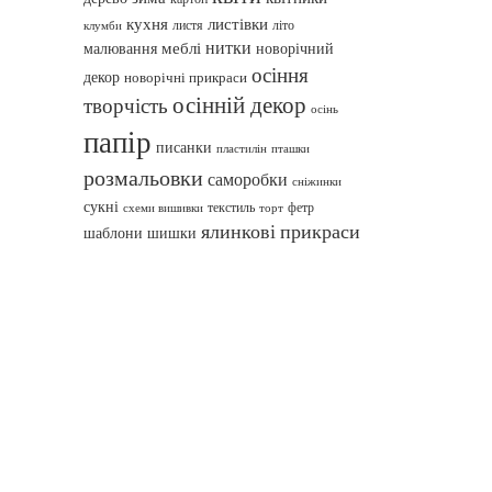
кухня
листівки
листя
літо
клумби
нитки
меблі
малювання
новорічний
осіння
декор
новорічні прикраси
осінній декор
творчість
осінь
папір
писанки
пташки
пластилін
розмальовки
саморобки
сніжинки
сукні
текстиль
фетр
схеми вишивки
торт
ялинкові прикраси
шаблони
шишки