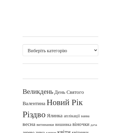
Великдень
День Святого
Новий Рік
Валентина
Різдво
Ялинка
аплікації
ванна
весна
віночки
вишивка
витинанки
дача
квіти
зима
квітники
дерево
картон