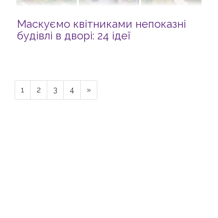
Маскуємо квітниками непоказні
будівлі в дворі: 24 ідеї
1
2
3
4
»