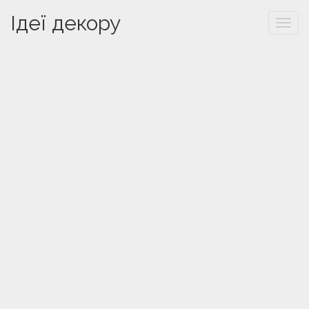
Ідеї декору
Togg
navi