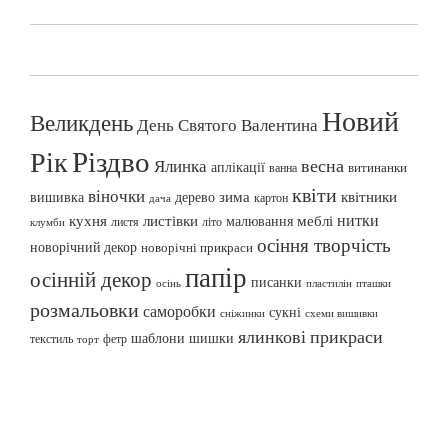
Новий
Великдень
День Святого Валентина
Різдво
Рік
весна
Ялинка
аплікації
витинанки
ванна
квіти
віночки
вишивка
зима
квітники
дерево
картон
дача
нитки
меблі
кухня
листівки
малювання
листя
літо
клумби
осіння творчість
новорічний декор
новорічні прикраси
папір
осінній декор
писанки
осінь
пташки
пластилін
розмальовки
саморобки
сукні
сніжинки
схеми вишивки
ялинкові прикраси
шаблони
шишки
текстиль
фетр
торт