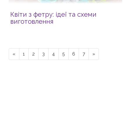
Квіти з фетру: ідеї та схеми
виготовлення
«
1
2
3
4
5
6
7
»