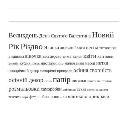
Новий
Великдень
День Святого Валентина
Різдво
Рік
весна
Ялинка
аплікації
витинанки
ванна
квіти
віночки
вишивка
зима
квітники
дерево
картон
дача
нитки
меблі
кухня
листівки
малювання
листя
літо
клумби
осіння творчість
новорічний декор
новорічні прикраси
папір
осінній декор
писанки
осінь
пташки
пластилін
розмальовки
саморобки
сукні
сніжинки
схеми вишивки
ялинкові прикраси
шаблони
шишки
текстиль
фетр
торт