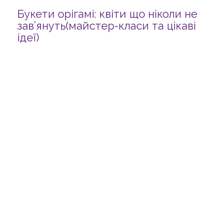
Букети орігамі: квіти що ніколи не
зав’януть(майстер-класи та цікаві
ідеї)