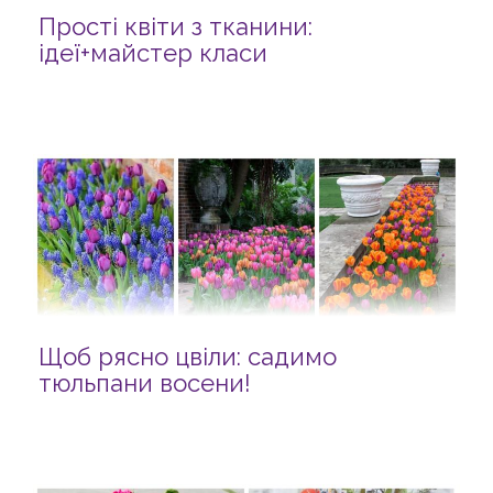
Прості квіти з тканини:
ідеї+майстер класи
Щоб рясно цвіли: садимо
тюльпани восени!