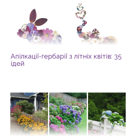
Апілкації-гербарії з літніх квітів: 35
ідей