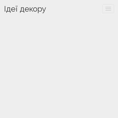
Ідеї декору
Togg
navi