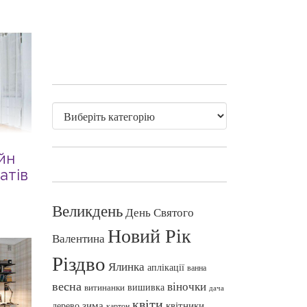
йн
атів
Великдень
День Святого
Новий Рік
Валентина
Різдво
Ялинка
аплікації
ванна
весна
віночки
вишивка
витинанки
дача
квіти
зима
квітники
дерево
картон