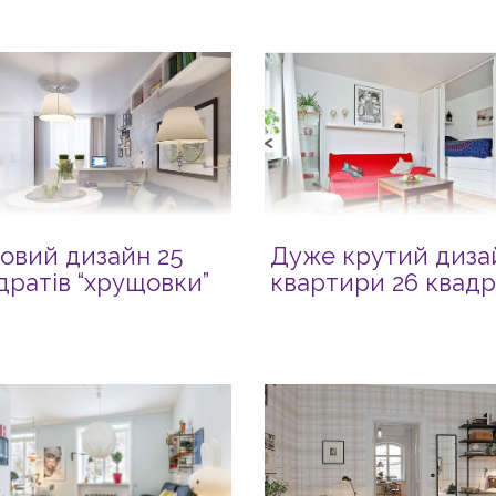
овий дизайн 25
Дуже крутий диза
дратів “хрущовки”
квартири 26 квадр