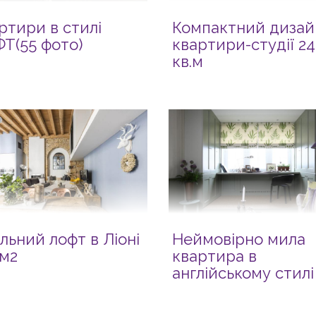
ртири в стилі
Компактний дизай
Т(55 фото)
квартири-студії 24
кв.м
льний лофт в Ліоні
Неймовірно мила
 м2
квартира в
англійському стилі