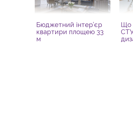
Бюджетний інтер’єр
Що 
квартири площею 33
СТУ
м
диз