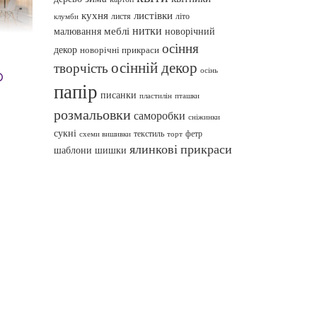
кухня
листівки
листя
літо
клумби
нитки
меблі
малювання
новорічний
осіння
декор
новорічні прикраси
осінній декор
творчість
осінь
р
папір
писанки
пташки
пластилін
розмальовки
саморобки
сніжинки
сукні
текстиль
фетр
схеми вишивки
торт
ялинкові прикраси
шаблони
шишки