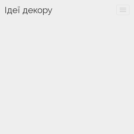
Ідеї декору
Togg
navi