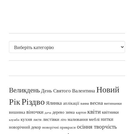
Новий
Великдень
День Святого Валентина
Різдво
Рік
весна
Ялинка
аплікації
витинанки
ванна
квіти
віночки
вишивка
зима
квітники
дерево
картон
дача
нитки
меблі
кухня
листівки
малювання
листя
літо
клумби
осіння творчість
новорічний декор
новорічні прикраси