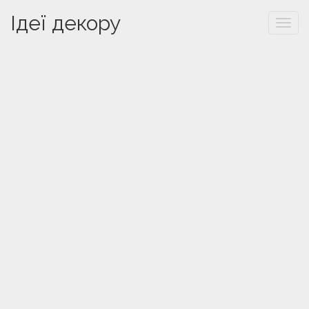
Ідеї декору
Togg
navi