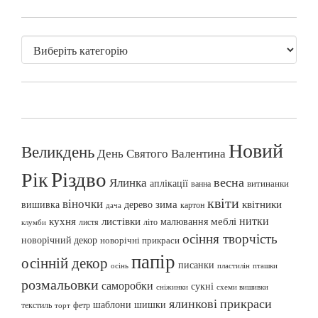
Новий
Великдень
День Святого Валентина
Різдво
Рік
весна
Ялинка
аплікації
витинанки
ванна
квіти
віночки
вишивка
зима
квітники
дерево
картон
дача
нитки
меблі
кухня
листівки
малювання
листя
літо
клумби
осіння творчість
новорічний декор
новорічні прикраси
папір
осінній декор
писанки
осінь
пташки
пластилін
розмальовки
саморобки
сукні
сніжинки
схеми вишивки
ялинкові прикраси
шаблони
шишки
текстиль
фетр
торт