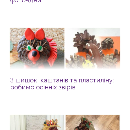
фото-ідей
З шишок, каштанів та пластиліну:
робимо осінніх звірів