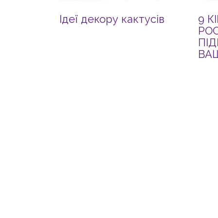
Ідеї декору кактусів
9 К
РОС
ПІД
ВАШ