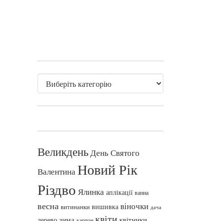
Великдень
День Святого
Новий Рік
Валентина
Різдво
Ялинка
аплікації
ванна
весна
віночки
вишивка
витинанки
дача
квіти
зима
квітники
дерево
картон