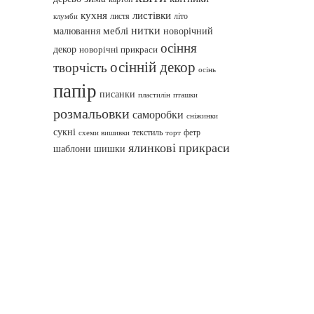
кухня
листівки
листя
літо
клумби
нитки
меблі
малювання
новорічний
осіння
декор
новорічні прикраси
осінній декор
творчість
осінь
папір
писанки
пташки
пластилін
розмальовки
саморобки
сніжинки
сукні
текстиль
фетр
схеми вишивки
торт
ялинкові прикраси
шаблони
шишки