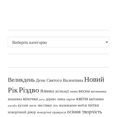
Новий
Великдень
День Святого Валентина
Різдво
Рік
весна
Ялинка
аплікації
витинанки
ванна
квіти
віночки
вишивка
зима
квітники
дерево
картон
дача
нитки
меблі
кухня
листівки
малювання
листя
літо
клумби
осіння творчість
новорічний декор
новорічні прикраси