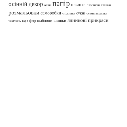
папір
осінній декор
писанки
осінь
пташки
пластилін
розмальовки
саморобки
сукні
сніжинки
схеми вишивки
ялинкові прикраси
шаблони
шишки
текстиль
фетр
торт