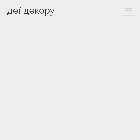
Ідеї декору
Togg
navi