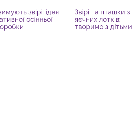
зимують звірі: ідея
Звірі та пташки з
ативної осінньої
яєчних лотків:
оробки
творимо з дітьми