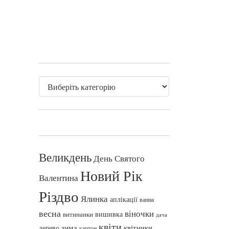
Великдень
День Святого
Новий Рік
Валентина
Різдво
Ялинка
аплікації
ванна
весна
віночки
вишивка
витинанки
дача
квіти
зима
квітники
дерево
картон