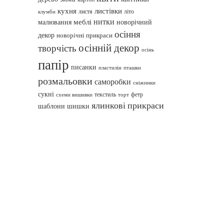
кухня
листівки
листя
літо
клумби
нитки
меблі
малювання
новорічний
осіння
декор
новорічні прикраси
осінній декор
творчість
осінь
папір
писанки
пташки
пластилін
розмальовки
саморобки
сніжинки
сукні
текстиль
фетр
схеми вишивки
торт
ялинкові прикраси
шаблони
шишки