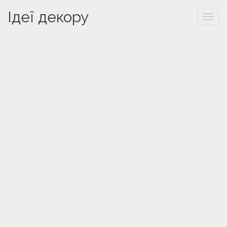
Ідеї декору
Togg
navi