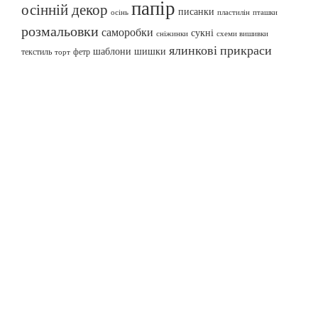
папір
осінній декор
писанки
осінь
пташки
пластилін
розмальовки
саморобки
сукні
сніжинки
схеми вишивки
ялинкові прикраси
шаблони
шишки
текстиль
фетр
торт