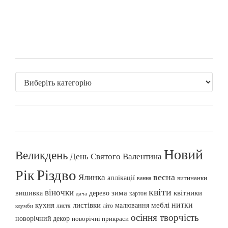
Новий
Великдень
День Святого Валентина
Різдво
Рік
весна
Ялинка
аплікації
витинанки
ванна
квіти
віночки
вишивка
зима
квітники
дерево
картон
дача
нитки
меблі
кухня
листівки
малювання
листя
літо
клумби
осіння творчість
новорічний декор
новорічні прикраси