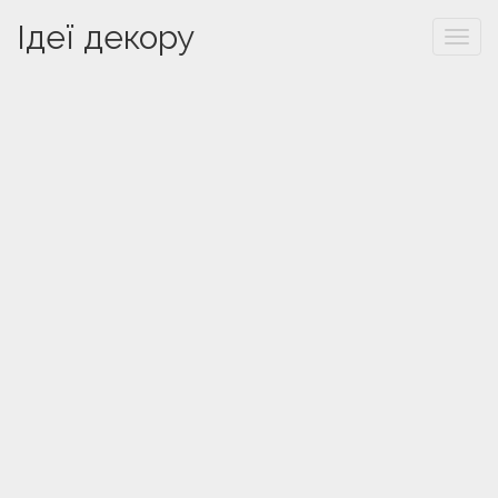
Ідеї декору
Togg
navi