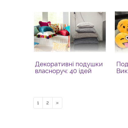
Декоративні подушки
Под
власноруч: 40 ідей
Вик
1
2
»