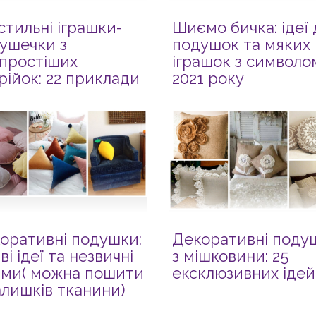
стильні іграшки-
Шиємо бичка: ідеї 
ушечки з
подушок та мяких
простіших
іграшок з символо
рійок: 22 приклади
2021 року
оративні подушки:
Декоративні поду
ві ідеї та незвичні
з мішковини: 25
ми( можна пошити
ексклюзивних ідей
залишків тканини)