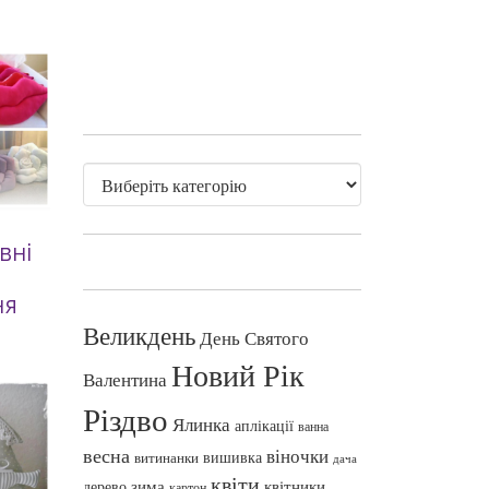
вні
ня
Великдень
День Святого
Новий Рік
Валентина
Різдво
Ялинка
аплікації
ванна
весна
віночки
вишивка
витинанки
дача
квіти
зима
квітники
дерево
картон