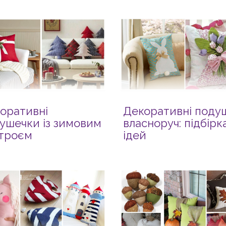
оративні
Декоративні поду
ушечки із зимовим
власноруч: підбірк
троєм
ідей