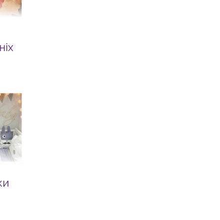
ніх
ки