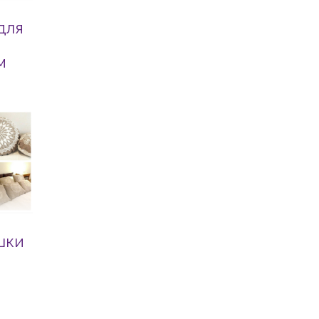
для
м
шки