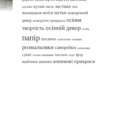
кухня
листівки
листя
літо
клумби
нитки
меблі
малювання
новорічний
осіння
декор
новорічні прикраси
осінній декор
творчість
осінь
папір
писанки
пташки
пластилін
розмальовки
саморобки
сніжинки
сукні
текстиль
фетр
схеми вишивки
торт
ялинкові прикраси
шаблони
шишки