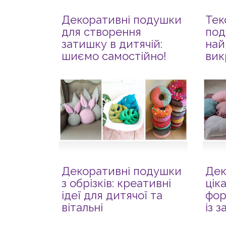
Декоративні подушки
Тек
для створення
под
затишку в дитячій:
най
шиємо самостійно!
вик
Декоративні подушки
Дек
з обрізків: креативні
ціка
ідеї для дитячої та
фор
вітальні
із 