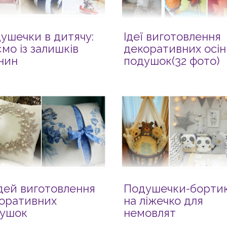
ушечки в дитячу:
Ідеї виготовлення
мо із залишків
декоративних осін
нин
подушок(32 фото)
ідей виготовлення
Подушечки-борти
оративних
на ліжечко для
ушок
немовлят