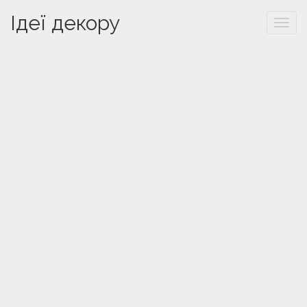
Ідеї декору
Togg
navi