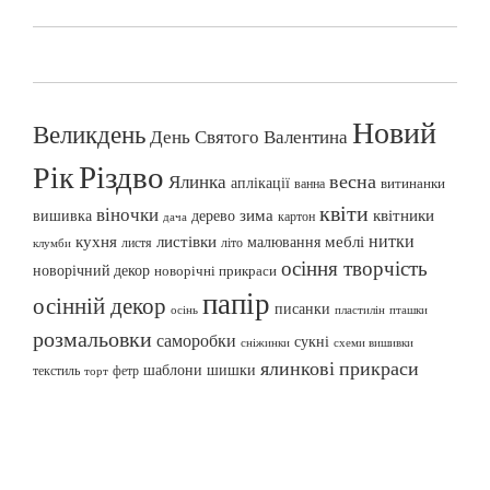
Новий
Великдень
День Святого Валентина
Різдво
Рік
весна
Ялинка
аплікації
витинанки
ванна
квіти
віночки
вишивка
зима
квітники
дерево
картон
дача
нитки
меблі
кухня
листівки
малювання
листя
літо
клумби
осіння творчість
новорічний декор
новорічні прикраси
папір
осінній декор
писанки
осінь
пташки
пластилін
розмальовки
саморобки
сукні
сніжинки
схеми вишивки
ялинкові прикраси
шаблони
шишки
текстиль
фетр
торт