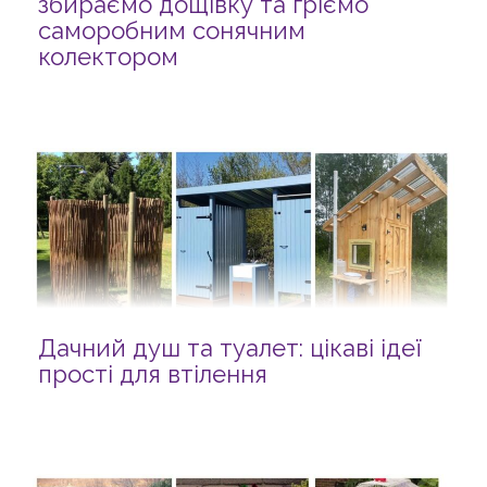
збираємо дощівку та гріємо
саморобним сонячним
колектором
Дачний душ та туалет: цікаві ідеї
прості для втілення