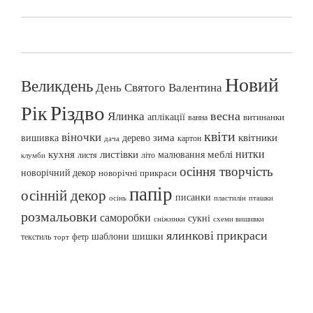
Новий
Великдень
День Святого Валентина
Різдво
Рік
весна
Ялинка
аплікації
витинанки
ванна
квіти
віночки
вишивка
зима
квітники
дерево
картон
дача
нитки
меблі
кухня
листівки
малювання
листя
літо
клумби
осіння творчість
новорічний декор
новорічні прикраси
папір
осінній декор
писанки
осінь
пташки
пластилін
розмальовки
саморобки
сукні
сніжинки
схеми вишивки
ялинкові прикраси
шаблони
шишки
текстиль
фетр
торт