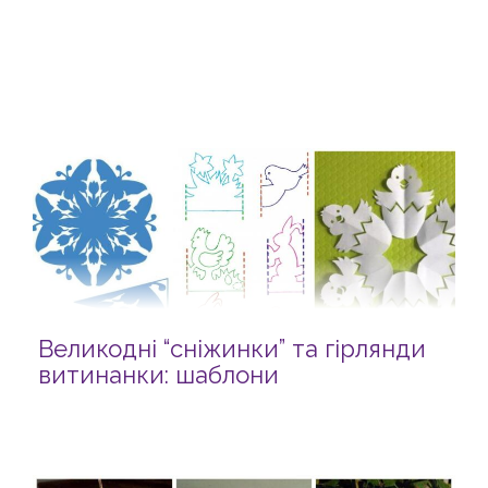
Великодні “сніжинки” та гірлянди
витинанки: шаблони