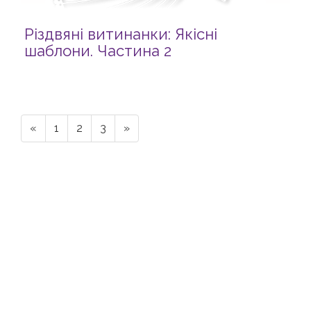
Різдвяні витинанки: Якісні
шаблони. Частина 2
«
1
2
3
»