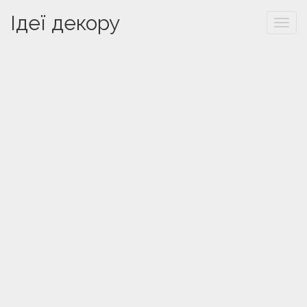
Ідеї декору
Togg
navi