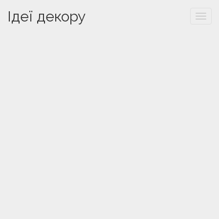
Ідеї декору
Togg
navi