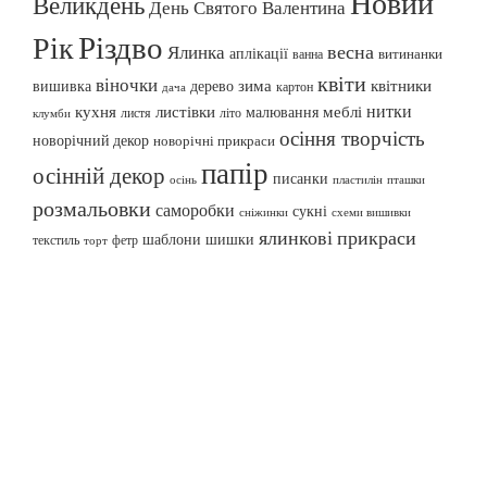
Новий
Великдень
День Святого Валентина
Різдво
Рік
весна
Ялинка
аплікації
витинанки
ванна
квіти
віночки
вишивка
зима
квітники
дерево
картон
дача
нитки
меблі
кухня
листівки
малювання
листя
літо
клумби
осіння творчість
новорічний декор
новорічні прикраси
папір
осінній декор
писанки
осінь
пташки
пластилін
розмальовки
саморобки
сукні
сніжинки
схеми вишивки
ялинкові прикраси
шаблони
шишки
текстиль
фетр
торт