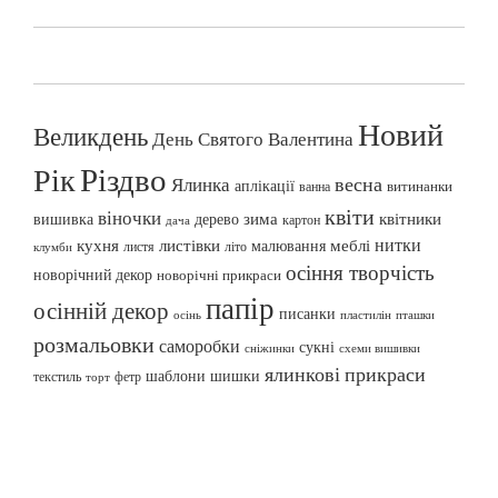
Новий
Великдень
День Святого Валентина
Різдво
Рік
весна
Ялинка
аплікації
витинанки
ванна
квіти
віночки
вишивка
зима
квітники
дерево
картон
дача
нитки
меблі
кухня
листівки
малювання
листя
літо
клумби
осіння творчість
новорічний декор
новорічні прикраси
папір
осінній декор
писанки
осінь
пташки
пластилін
розмальовки
саморобки
сукні
сніжинки
схеми вишивки
ялинкові прикраси
шаблони
шишки
текстиль
фетр
торт