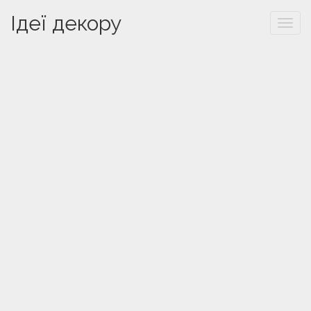
Ідеї декору
Togg
navi