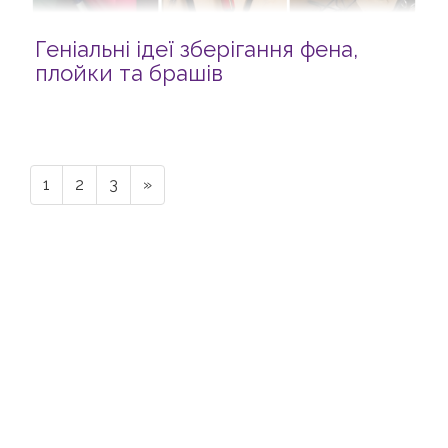
Геніальні ідеї зберігання фена,
плойки та брашів
1
2
3
»