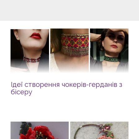
Ідеї створення чокерів-герданів з
бісеру