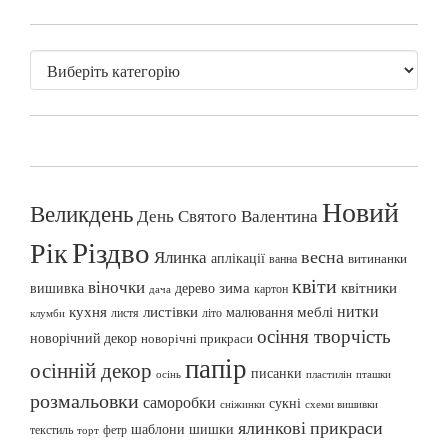
Новий
Великдень
День Святого Валентина
Різдво
Рік
весна
Ялинка
аплікації
витинанки
ванна
квіти
віночки
вишивка
зима
квітники
дерево
картон
дача
нитки
меблі
кухня
листівки
малювання
листя
літо
клумби
осіння творчість
новорічний декор
новорічні прикраси
папір
осінній декор
писанки
осінь
пташки
пластилін
розмальовки
саморобки
сукні
сніжинки
схеми вишивки
ялинкові прикраси
шаблони
шишки
текстиль
фетр
торт