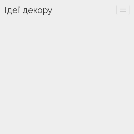
Ідеї декору
Togg
navi