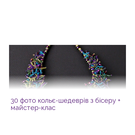
30 фото кольє-шедеврів з бісеру +
майстер-клас