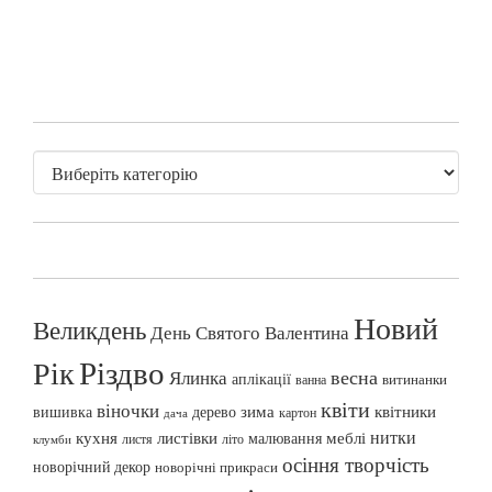
Новий
Великдень
День Святого Валентина
Різдво
Рік
весна
Ялинка
аплікації
витинанки
ванна
квіти
віночки
вишивка
зима
квітники
дерево
картон
дача
нитки
меблі
кухня
листівки
малювання
листя
літо
клумби
осіння творчість
новорічний декор
новорічні прикраси