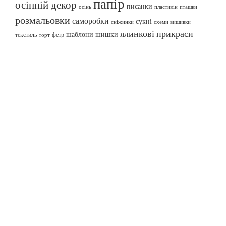
папір
осінній декор
писанки
осінь
пташки
пластилін
розмальовки
саморобки
сукні
сніжинки
схеми вишивки
ялинкові прикраси
шаблони
шишки
текстиль
фетр
торт