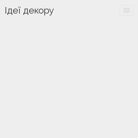
Ідеї декору
Togg
navi