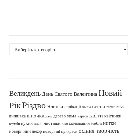
Новий
Великдень
День Святого Валентина
Різдво
Рік
весна
Ялинка
аплікації
витинанки
ванна
квіти
віночки
вишивка
зима
квітники
дерево
картон
дача
нитки
меблі
кухня
листівки
малювання
листя
літо
клумби
осіння творчість
новорічний декор
новорічні прикраси