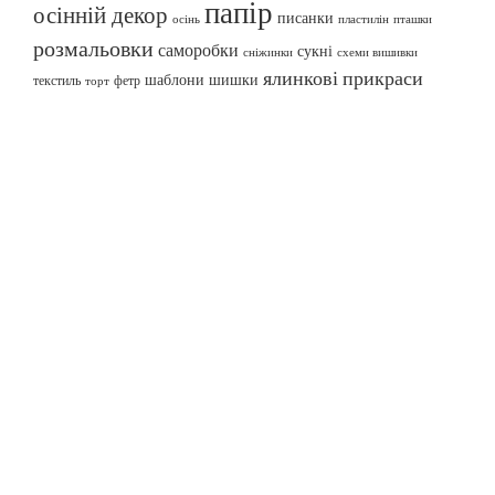
папір
осінній декор
писанки
осінь
пташки
пластилін
розмальовки
саморобки
сукні
сніжинки
схеми вишивки
ялинкові прикраси
шаблони
шишки
текстиль
фетр
торт