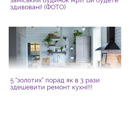
заміський будинок мрії! Ви будете
здивовані! (ФОТО)
5 “золотих” порад як в 3 рази
здешевити ремонт кухні!!!