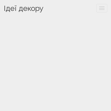
Ідеї декору
Togg
navi