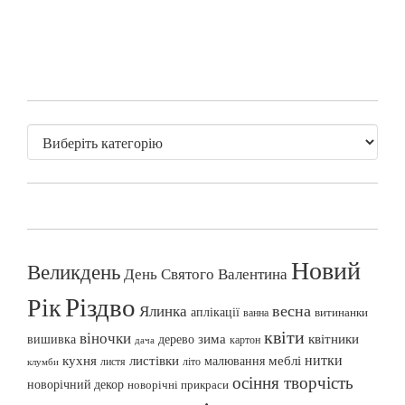
Новий
Великдень
День Святого Валентина
Різдво
Рік
весна
Ялинка
аплікації
витинанки
ванна
квіти
віночки
вишивка
зима
квітники
дерево
картон
дача
нитки
меблі
кухня
листівки
малювання
листя
літо
клумби
осіння творчість
новорічний декор
новорічні прикраси