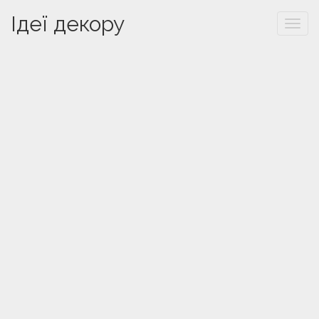
Ідеї декору
Togg
navi