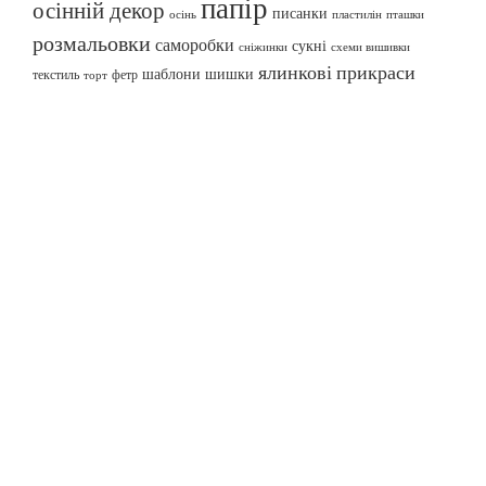
папір
осінній декор
писанки
осінь
пташки
пластилін
розмальовки
саморобки
сукні
сніжинки
схеми вишивки
ялинкові прикраси
шаблони
шишки
текстиль
фетр
торт