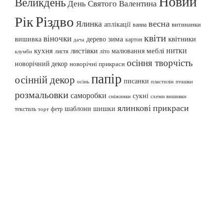
Новий
Великдень
День Святого Валентина
Різдво
Рік
весна
Ялинка
аплікації
витинанки
ванна
квіти
віночки
вишивка
зима
квітники
дерево
картон
дача
нитки
меблі
кухня
листівки
малювання
листя
літо
клумби
осіння творчість
новорічний декор
новорічні прикраси
папір
осінній декор
писанки
осінь
пташки
пластилін
розмальовки
саморобки
сукні
сніжинки
схеми вишивки
ялинкові прикраси
шаблони
шишки
текстиль
фетр
торт