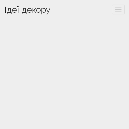
Ідеї декору
Togg
navi