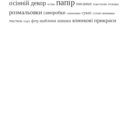
папір
осінній декор
писанки
осінь
пташки
пластилін
розмальовки
саморобки
сукні
сніжинки
схеми вишивки
ялинкові прикраси
шаблони
шишки
текстиль
фетр
торт