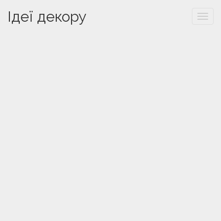
Ідеї декору
Togg
navi