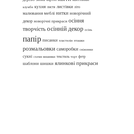
кухня
листівки
листя
літо
клумби
нитки
меблі
малювання
новорічний
осіння
декор
новорічні прикраси
осінній декор
творчість
осінь
папір
писанки
пташки
пластилін
розмальовки
саморобки
сніжинки
сукні
текстиль
фетр
схеми вишивки
торт
ялинкові прикраси
шаблони
шишки