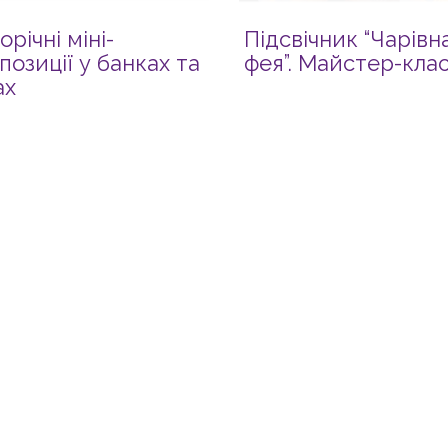
орічні міні-
Підсвічник “Чарівн
позиції у банках та
фея”. Майстер-кла
ах