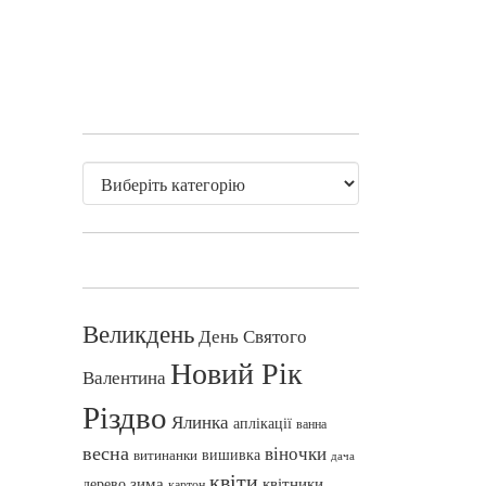
Великдень
День Святого
Новий Рік
Валентина
Різдво
Ялинка
аплікації
ванна
весна
віночки
вишивка
витинанки
дача
квіти
зима
квітники
дерево
картон