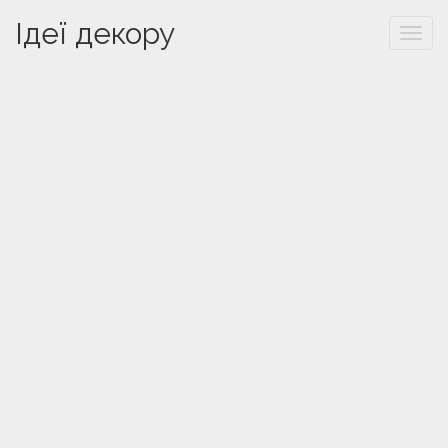
Ідеї декору
Togg
navi