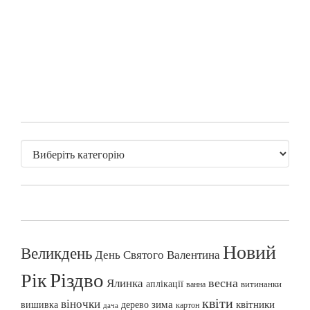
Новий
Великдень
День Святого Валентина
Різдво
Рік
весна
Ялинка
аплікації
витинанки
ванна
квіти
віночки
вишивка
зима
квітники
дерево
картон
дача