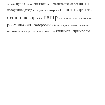
нитки
меблі
кухня
листівки
малювання
листя
літо
клумби
осіння творчість
новорічний декор
новорічні прикраси
папір
осінній декор
писанки
осінь
пташки
пластилін
розмальовки
саморобки
сукні
сніжинки
схеми вишивки
ялинкові прикраси
шаблони
шишки
текстиль
фетр
торт