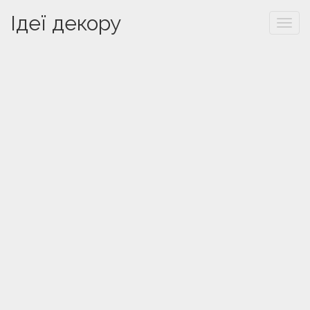
Ідеї декору
Togg
navi