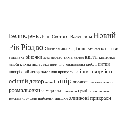
Новий
Великдень
День Святого Валентина
Різдво
Рік
весна
Ялинка
аплікації
витинанки
ванна
квіти
віночки
вишивка
зима
квітники
дерево
картон
дача
нитки
меблі
кухня
листівки
малювання
листя
літо
клумби
осіння творчість
новорічний декор
новорічні прикраси
папір
осінній декор
писанки
осінь
пташки
пластилін
розмальовки
саморобки
сукні
сніжинки
схеми вишивки
ялинкові прикраси
шаблони
шишки
текстиль
фетр
торт