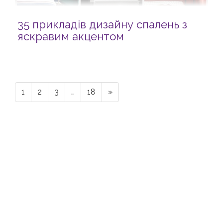
35 прикладів дизайну спалень з
яскравим акцентом
1
2
3
…
18
»