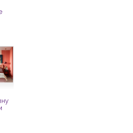
е
йну
м