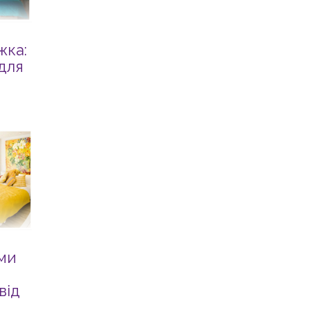
жка:
 для
ми
від