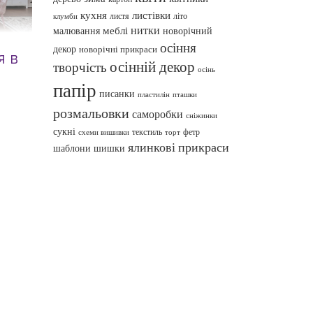
кухня
листівки
листя
літо
клумби
нитки
меблі
малювання
новорічний
осіння
декор
новорічні прикраси
я в
осінній декор
творчість
осінь
папір
писанки
пташки
пластилін
розмальовки
саморобки
сніжинки
сукні
текстиль
фетр
схеми вишивки
торт
ялинкові прикраси
шаблони
шишки