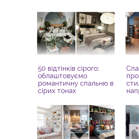
50 відтінків сірого:
Спа
облаштовуємо
про
романтичну спальню в
сти
сірих тонах
нап