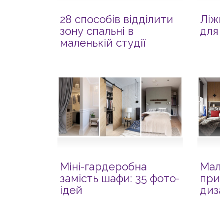
28 способів відділити
Ліж
зону спальні в
для
маленькій студії
Міні-гардеробна
Мал
замість шафи: 35 фото-
при
ідей
диз