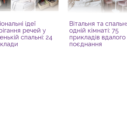
іональні ідеї
Вітальня та спальн
рігання речей у
одній кімнаті: 75
енькій спальні: 24
прикладів вдалого
клади
поєднання