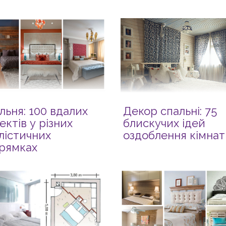
льня: 100 вдалих
Декор спальні: 75
ектів у різних
блискучих ідей
лістичних
оздоблення кімнат
рямках