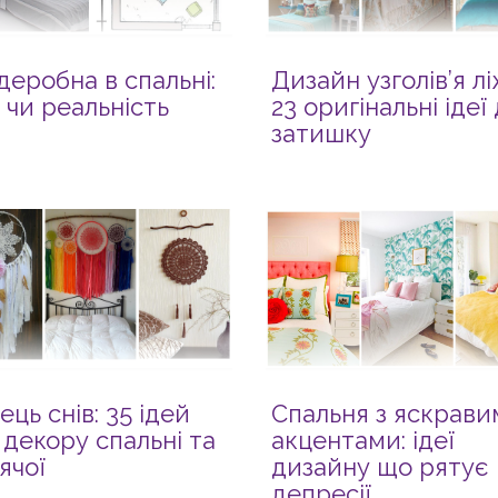
деробна в спальні:
Дизайн узголів’я лі
ї чи реальність
23 оригінальні ідеї
затишку
ець снів: 35 ідей
Спальня з яскрави
 декору спальні та
акцентами: ідеї
ячої
дизайну що рятує 
депресії