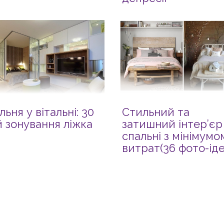
льня у вітальні: 30
Стильний та
й зонування ліжка
затишний інтер’єр
спальні з мінімумо
витрат(36 фото-іде