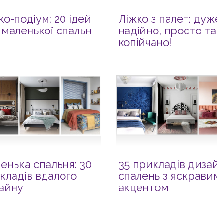
ко-подіум: 20 ідей
Ліжко з палет: дуж
 маленької спальні
надійно, просто та
копійчано!
енька спальня: 30
35 прикладів диза
кладів вдалого
спалень з яскрави
айну
акцентом