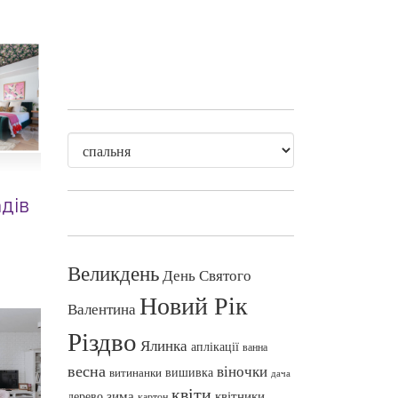
дів
Великдень
День Святого
Новий Рік
Валентина
Різдво
Ялинка
аплікації
ванна
весна
віночки
вишивка
витинанки
дача
квіти
зима
квітники
дерево
картон