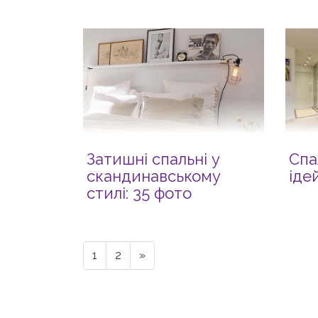
Затишні спальні у
Спа
скандинавському
іде
стилі: 35 фото
1
2
»