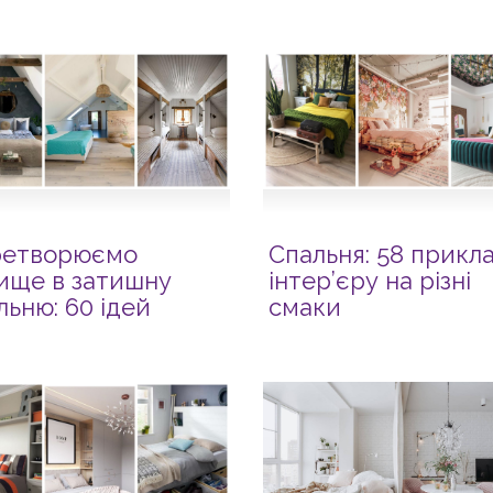
ретворюємо
Спальня: 58 прикла
ище в затишну
інтер’єру на різні
льню: 60 ідей
смаки