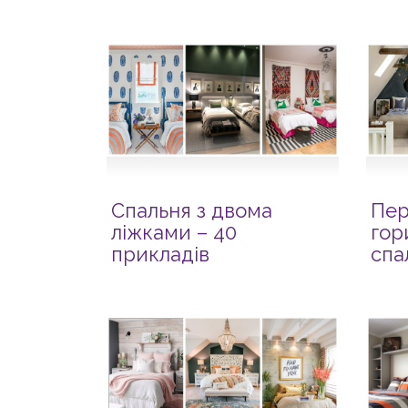
Спальня з двома
Пе
ліжками – 40
гор
прикладів
спа