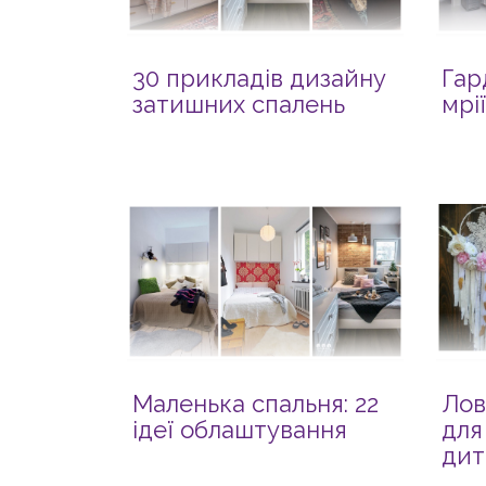
30 прикладів дизайну
Гар
затишних спалень
мрі
Маленька спальня: 22
Лов
ідеї облаштування
для
дит