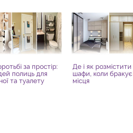
оротьбі за простір:
Де і як розмістити
ідей полиць для
шафи, коли бракує
ної та туалету
місця