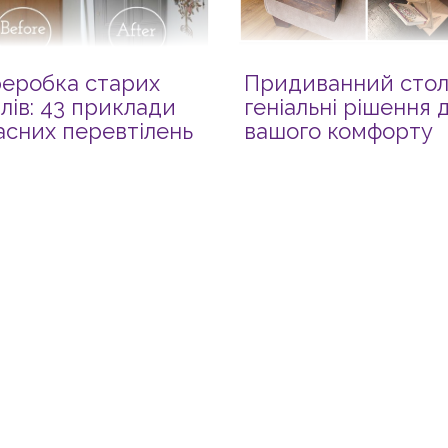
еробка старих
Придиванний стол
лів: 43 приклади
геніальні рішення 
асних перевтілень
вашого комфорту