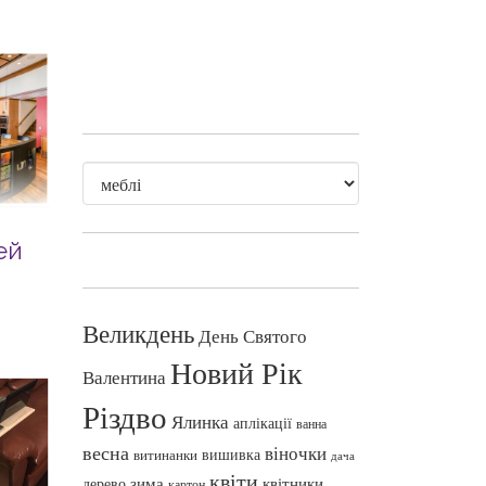
ей
Великдень
День Святого
Новий Рік
Валентина
Різдво
Ялинка
аплікації
ванна
весна
віночки
вишивка
витинанки
дача
квіти
зима
квітники
дерево
картон