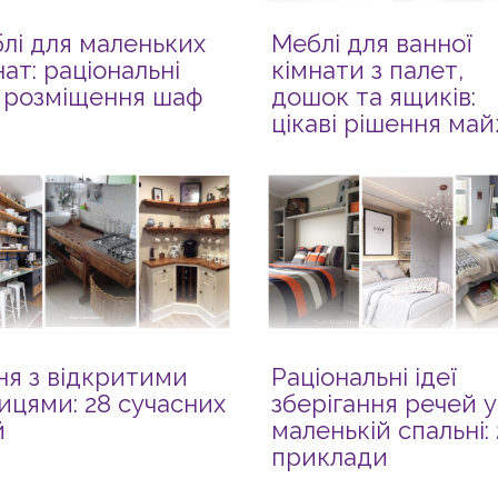
лі для маленьких
Меблі для ванної
нат: раціональні
кімнати з палет,
ї розміщення шаф
дошок та ящиків:
цікаві рішення ма
за безцінь!
ня з відкритими
Раціональні ідеї
ицями: 28 сучасних
зберігання речей у
й
маленькій спальні:
приклади