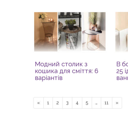
Модний столик з
В б
кошика для сміття: 6
25 
варіантів
ван
«
1
2
3
4
5
…
11
»