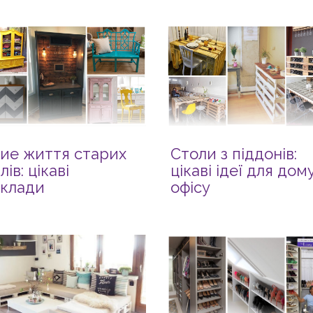
ие життя старих
Столи з піддонів:
ів: цікаві
цікаві ідеї для дом
клади
офісу