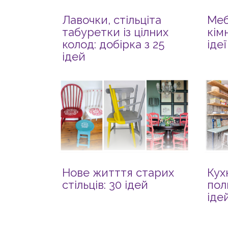
Лавочки, стільціта
Меб
табуретки із цілних
кім
колод: добірка з 25
іде
ідей
Нове житття старих
Кух
стільців: 30 ідей
пол
іде