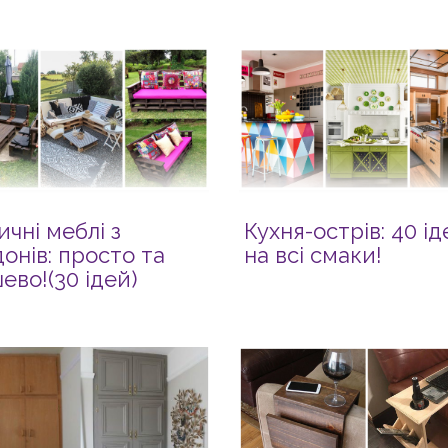
ичні меблі з
Кухня-острів: 40 ід
донів: просто та
на всі смаки!
ево!(30 ідей)