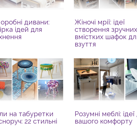
оробні дивани:
Жіночі мрії: ідеї
ірка ідей для
створення зручних
хнення
вмістких шафок дл
взуття
ли на табуретки
Розумні меблі: ідеї
сноруч: 22 стильні
вашого комфорту