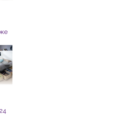
йже
 24