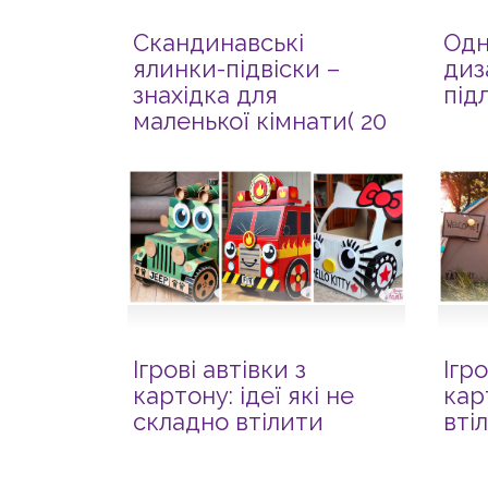
Скандинавські
Одн
ялинки-підвіски –
диз
знахідка для
підл
маленької кімнати( 20
фото-ідей)
Ігрові автівки з
Ігр
картону: ідеї які не
кар
складно втілити
вті