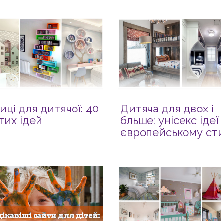
иці для дитячої: 40
Дитяча для двох і
тих ідей
бльше: унісекс ідеї
європейському сти