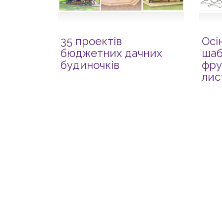
35 проектів
Осін
бюджетних дачних
шаб
будиночків
фру
лис
для