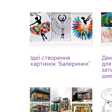
Ідеї створення
Дек
картинок “Балеринки”
для
зат
шиє