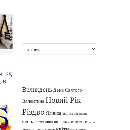
: 25
ів
Великдень
День Святого
Новий Рік
Валентина
Різдво
Ялинка
аплікації
ванна
весна
віночки
вишивка
витинанки
дача
квіти
зима
квітники
дерево
картон