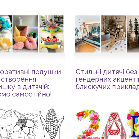
оративні подушки
Стильні дитячі без
 створення
гендерних акцентів
ишку в дитячій:
блискучих приклад
мо самостійно!