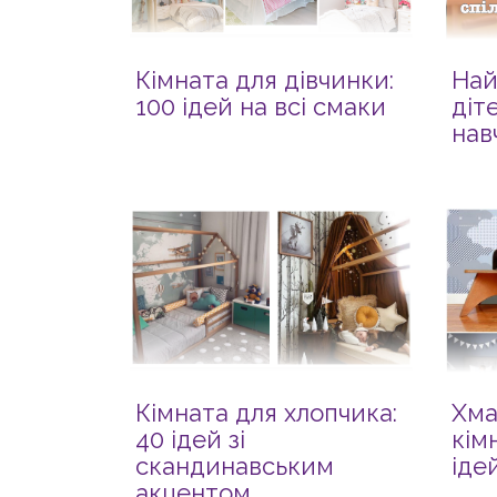
Кімната для дівчинки:
Най
100 ідей на всі смаки
діт
нав
Кімната для хлопчика:
Хма
40 ідей зі
кім
скандинавським
іде
акцентом