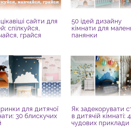
цікавіші сайти для
50 ідей дизайну
ей: спілкуйся,
кімнати для мален
чайся, грайся
панянки
ринки для дитячої
Як задекорувати с
нати: 30 блискучих
в дитячій кімнаті: 
й
чудових приклади