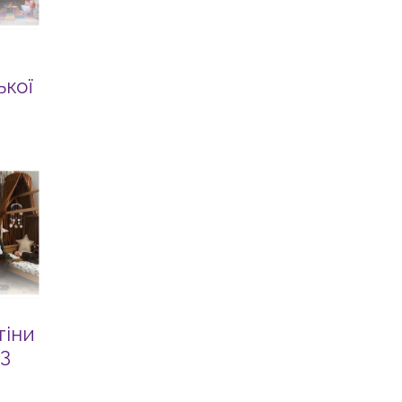
ької
тіни
43