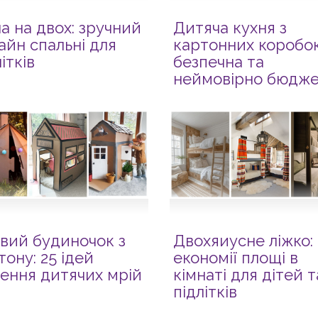
а на двох: зручний
Дитяча кухня з
айн спальні для
картонних коробок
ітків
безпечна та
неймовірно бюдж
овий будиночок з
Двохяиусне ліжко: 
тону: 25 ідей
економії площі в
лення дитячих мрій
кімнаті для дітей т
підлітків