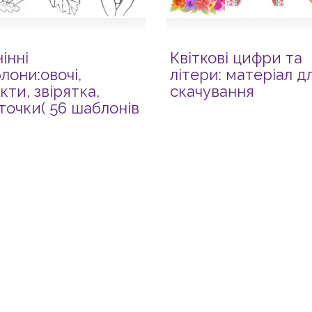
інні
Квіткові цифри та
лони:овочі,
літери: матеріал д
кти, звірятка,
скачування
точки( 56 шаблонів
 скачування)