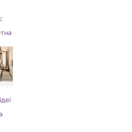
:
етна
ідеї
а