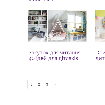
Закуток для читання:
Ори
40 ідей для дітлахів
дит
1
2
3
»