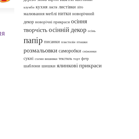
кухня
листівки
листя
літо
клумби
нитки
меблі
малювання
новорічний
осіння
декор
новорічні прикраси
осінній декор
творчість
осінь
ля
папір
писанки
пташки
пластилін
розмальовки
саморобки
сніжинки
сукні
текстиль
фетр
схеми вишивки
торт
ялинкові прикраси
шаблони
шишки